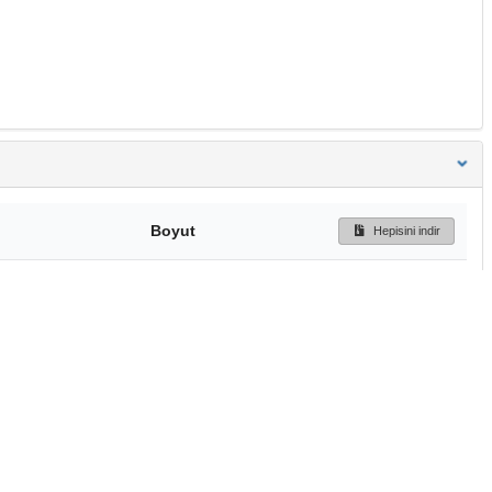
Boyut
Hepisini indir
1.0_for
2.2 MB
Ön İzleme
İndir
Başa dön