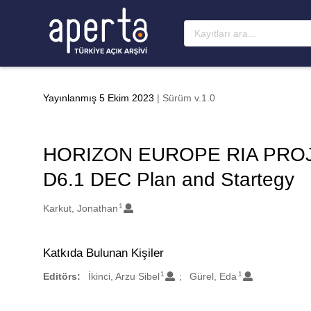
Ana sayfaya geç
Yayınlanmış 5 Ekim 2023
| Sürüm v.1.0
HORIZON EUROPE RIA PROJE
D6.1 DEC Plan and Startegy
1
Oluşturanlar
Karkut, Jonathan
Katkıda Bulunan Kişiler
1
1
Editörs:
İkinci, Arzu Sibel
Gürel, Eda