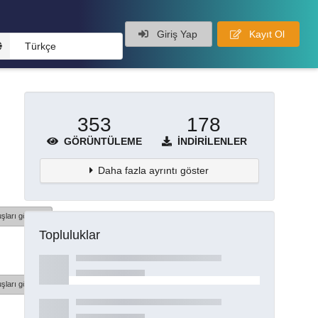
Giriş Yap
Kayıt Ol
Türkçe
353
178
GÖRÜNTÜLEME
İNDIRILENLER
Daha fazla ayrıntı göster
şları göster
Topluluklar
şları göster