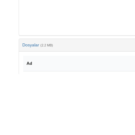
Dosyalar
(2.2 MB)
Ad
CULTURATI_Deliverable D6.1_DEC Plan and Strategy_v
APERTA.pdf
md5:6c71e91d22c5b72818a7cdfb8141e17e