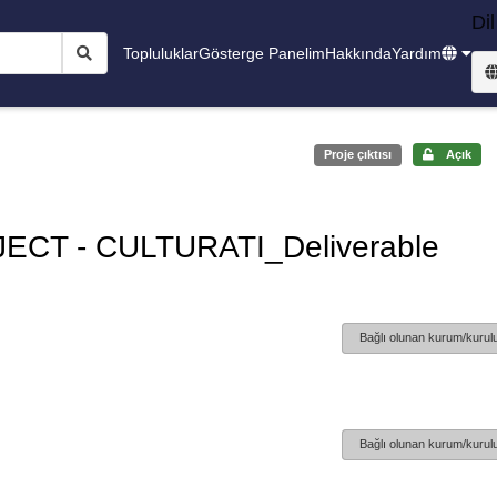
Dil
Topluluklar
Gösterge Panelim
Hakkında
Yardım
Proje çıktısı
Açık
CT - CULTURATI_Deliverable
Bağlı olunan kurum/kurulu
Bağlı olunan kurum/kurulu