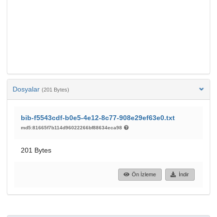
Dosyalar
(201 Bytes)
bib-f5543cdf-b0e5-4e12-8c77-908e29ef63e0.txt
md5:81665f7b114d96022266bf88634eca98
201 Bytes
Ön İzleme
İndir