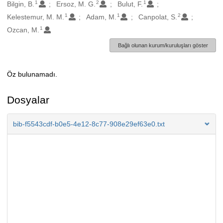
1
2
1
Oluşturanlar
Bilgin, B.
Ersoz, M. G.
Bulut, F.
1
1
2
Kelestemur, M. M.
Adam, M.
Canpolat, S.
1
Ozcan, M.
Bağlı olunan kurum/kuruluşları göster
Öz bulunamadı.
Açıklama
Dosyalar
bib-f5543cdf-b0e5-4e12-8c77-908e29ef63e0.txt