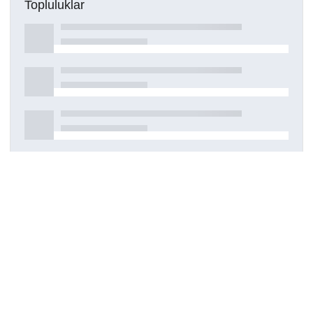
Topluluklar
Detaylar
Oluşturuldu
12 Mart 2021
Kaynak türü
Dergi makalesi
Haklar