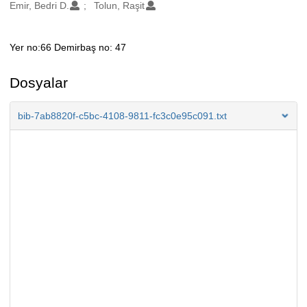
Oluşturanlar
Emir, Bedri D.
Tolun, Raşit
Yer no:66 Demirbaş no: 47
Açıklama
Dosyalar
bib-7ab8820f-c5bc-4108-9811-fc3c0e95c091.txt