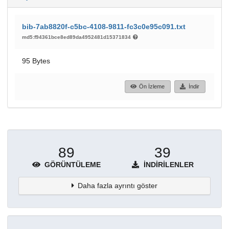
bib-7ab8820f-c5bc-4108-9811-fc3c0e95c091.txt
md5:f94361bce8ed89da4952481d15371834
95 Bytes
Ön İzleme
İndir
89
39
GÖRÜNTÜLEME
İNDIRILENLER
Daha fazla ayrıntı göster