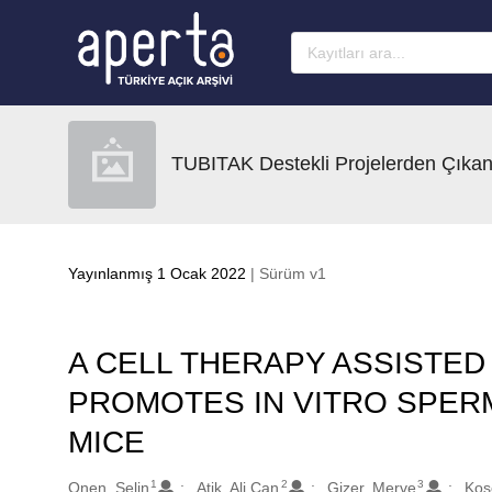
Ana sayfaya geç
TUBITAK Destekli Projelerden Çıkan
Yayınlanmış 1 Ocak 2022
| Sürüm v1
A CELL THERAPY ASSISTED
PROMOTES IN VITRO SPER
MICE
1
2
3
Oluşturanlar
Onen, Selin
Atik, Ali Can
Gizer, Merve
Kos