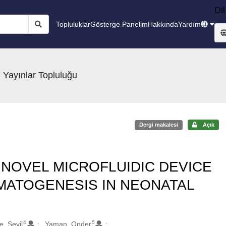
Dil
Topluluklar
Gösterge Panelim
Hakkında
Yardım
 Yayınlar Topluluğu
Dergi makalesi
Açık
 NOVEL MICROFLUIDIC DEVICE
MATOGENESIS IN NEONATAL
4
5
e, Sevil
Yaman, Onder