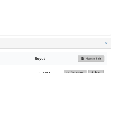
Boyut
Hepisini indir
228 Bytes
Ön İzleme
İndir
Başa dön