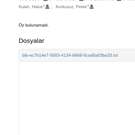
2
6
Kulah, Haluk
Korkusuz, Petek
Öz bulunamadı.
Açıklama
Dosyalar
bib-ec7b14e7-5503-4134-b668-0cad0a03ba33.txt