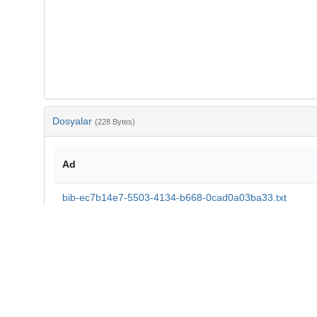
Dosyalar
(228 Bytes)
Ad
bib-ec7b14e7-5503-4134-b668-0cad0a03ba33.txt
md5:950894e9161e250b58407caf40d95342