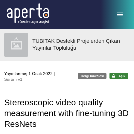
Ana sayfaya geç
TUBITAK Destekli Projelerden Çıkan
Yayınlar Topluluğu
Yayınlanmış 1 Ocak 2022
|
Dergi makalesi
Açık
Sürüm v1
Stereoscopic video quality
measurement with fine-tuning 3D
ResNets