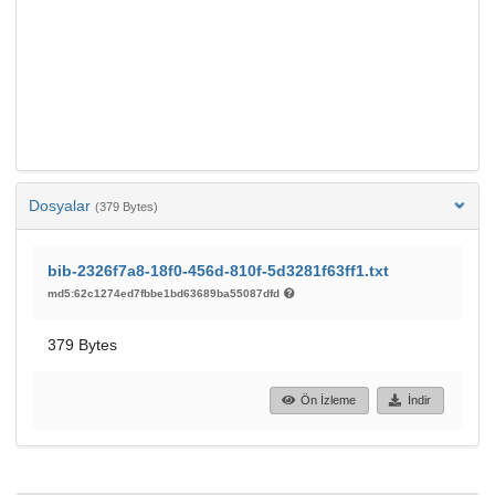
Dosyalar
(379 Bytes)
bib-2326f7a8-18f0-456d-810f-5d3281f63ff1.txt
md5:62c1274ed7fbbe1bd63689ba55087dfd
379 Bytes
Ön İzleme
İndir