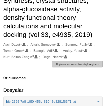
Synthesis, crystal structures,
alpha-glucosidase activity,
density functional theory
calculations and molecular
docking (vol 33, e4935, 2019)
1
1
2
Oluşturanlar
Avci, Davut
Alturk, Sumeyye
Sonmez, Fatih
1
1
1
Tamer, Omer
Basoglu, Adil
Atalay, Yusuf
3
4
Kurt, Belma Zengin
Dege, Necmi
Bağlı olunan kurum/kuruluşları göster
Öz bulunamadı.
Açıklama
Dosyalar
bib-2326f7a8-18f0-456d-810f-5d3281f63ff1.txt