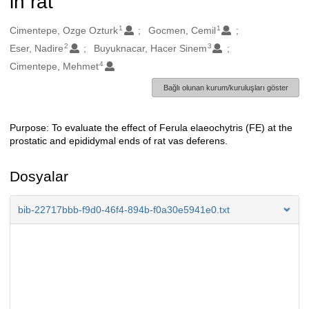
in rat
1
1
Oluşturanlar
Cimentepe, Ozge Ozturk
Gocmen, Cemil
2
3
Eser, Nadire
Buyuknacar, Hacer Sinem
4
Cimentepe, Mehmet
Bağlı olunan kurum/kuruluşları göster
Purpose: To evaluate the effect of Ferula elaeochytris (FE) at the
Açıklama
prostatic and epididymal ends of rat vas deferens.
Dosyalar
bib-22717bbb-f9d0-46f4-894b-f0a30e5941e0.txt