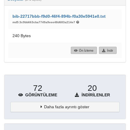
bib-22717bbb-f9d0-46f4-894b-f0a30e5941e0.txt
md5:3c9bb663cba7749a9eee48d683a214e7
240 Bytes
Ön İzleme
İndir
72
20
GÖRÜNTÜLEME
İNDIRILENLER
Daha fazla ayrıntı göster