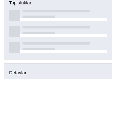
Topluluklar
Detaylar
Oluşturuldu
29 Temmuz 2023
DOI
Kaynak türü