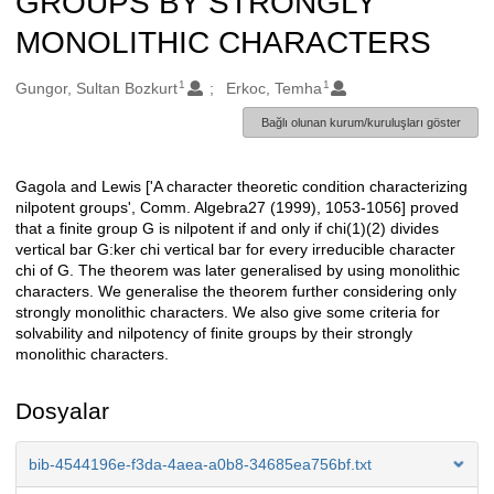
GROUPS BY STRONGLY
MONOLITHIC CHARACTERS
1
1
Oluşturanlar
Gungor, Sultan Bozkurt
Erkoc, Temha
Bağlı olunan kurum/kuruluşları göster
Gagola and Lewis ['A character theoretic condition characterizing
Açıklama
nilpotent groups', Comm. Algebra27 (1999), 1053-1056] proved
that a finite group G is nilpotent if and only if chi(1)(2) divides
vertical bar G:ker chi vertical bar for every irreducible character
chi of G. The theorem was later generalised by using monolithic
characters. We generalise the theorem further considering only
strongly monolithic characters. We also give some criteria for
solvability and nilpotency of finite groups by their strongly
monolithic characters.
Dosyalar
bib-4544196e-f3da-4aea-a0b8-34685ea756bf.txt