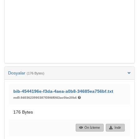
Dosyalar
(176 Bytes)
bib-4544196e-f3da-4aea-a0b8-34685ea756bf.txt
md5:9403623990387f39f4f0f43ac0be20b4
176 Bytes
Ön İzleme
İndir