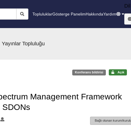
Dil
Topluluklar
Gösterge Panelim
Hakkında
Yardım
 Yayınlar Topluluğu
Konferans bildirisi
Açık
 Spectrum Management Framework
le SDONs
Bağlı olunan kurum/kurulu