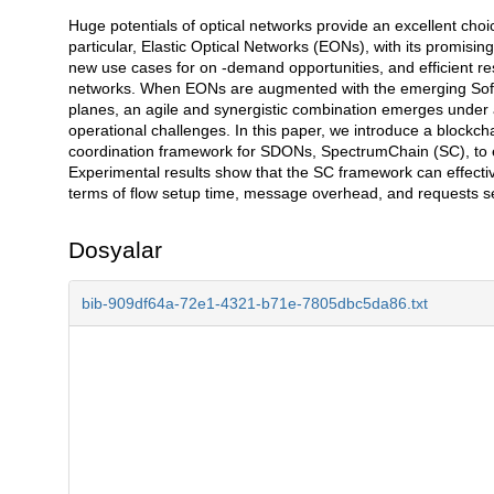
Huge potentials of optical networks provide an excellent cho
Açıklama
particular, Elastic Optical Networks (EONs), with its promising p
new use cases for on -demand opportunities, and efficient re
networks. When EONs are augmented with the emerging Softw
planes, an agile and synergistic combination emerges under 
operational challenges. In this paper, we introduce a blockch
coordination framework for SDONs, SpectrumChain (SC), to e
Experimental results show that the SC framework can effecti
terms of flow setup time, message overhead, and requests se
Dosyalar
bib-909df64a-72e1-4321-b71e-7805dbc5da86.txt