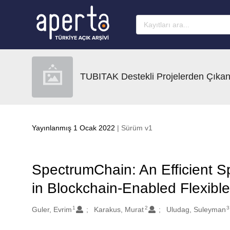
Ana sayfaya geç
TUBITAK Destekli Projelerden Çıkan
Yayınlanmış 1 Ocak 2022
| Sürüm v1
SpectrumChain: An Efficient
in Blockchain-Enabled Flexib
1
2
3
Oluşturanlar
Guler, Evrim
Karakus, Murat
Uludag, Suleyman