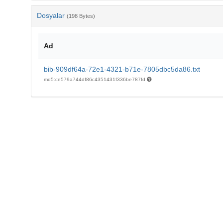
Dosyalar
(198 Bytes)
Ad
bib-909df64a-72e1-4321-b71e-7805dbc5da86.txt
md5:ce579a744df86c4351431f336be787fd