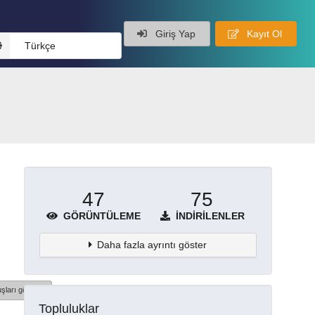
Giriş Yap
Kayıt Ol
Türkçe
47
75
GÖRÜNTÜLEME
İNDIRILENLER
Daha fazla ayrıntı göster
şları göster
Topluluklar