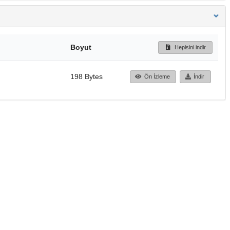
Boyut
Hepisini indir
198 Bytes
Ön İzleme
İndir
Başa dön
TÜBİTAK ULAKBİM
Ulusal Akademik Ağ v
Merkezi
Cahit Arf Bilgi Merke