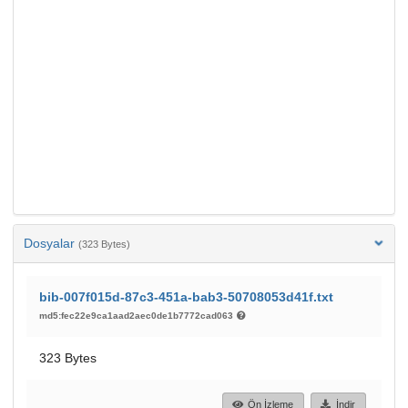
Dosyalar
(323 Bytes)
bib-007f015d-87c3-451a-bab3-50708053d41f.txt
md5:fec22e9ca1aad2aec0de1b7772cad063
323 Bytes
Ön İzleme
İndir