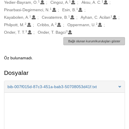
1
1
1
Oluşturanlar
Yedier-Bayram, O.
Cingoz, A.
Aksu, A. C.
1
1
Pinarbasi-Degirmenci, N.
Esin, B.
1
1
1
Kayabolen, A.
Cevatemre, B.
Ayhan, C. Acilan
2
2
2
Philpott, M.
Cribbs, A.
Oppermann, U.
3
3
Onder, T. T.
Onder, T. Bagci
Bağlı olunan kurum/kuruluşları göster
Öz bulunamadı.
Açıklama
Dosyalar
bib-007f015d-87c3-451a-bab3-50708053d41f.txt