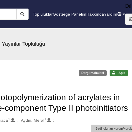
Dil
Topluluklar
Gösterge Panelim
Hakkında
Yardım
 Yayınlar Topluluğu
Dergi makalesi
Açık
otopolymerization of acrylates in
-component Type II photoinitiators
1
1
raca
Aydin, Meral
Bağlı olunan kurum/kurulu