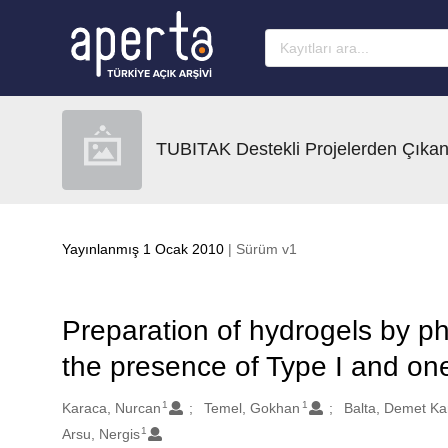
Ana sayfaya geç
TUBITAK Destekli Projelerden Çıkan
Yayınlanmış 1 Ocak 2010
| Sürüm v1
Preparation of hydrogels by ph
the presence of Type I and one
1
1
Oluşturanlar
Karaca, Nurcan
Temel, Gokhan
Balta, Demet Ka
1
Arsu, Nergis