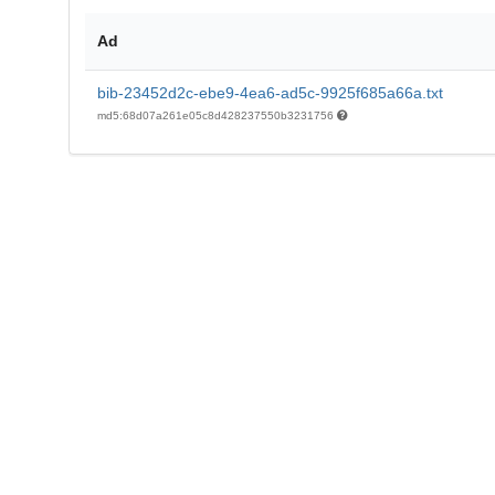
Ad
bib-23452d2c-ebe9-4ea6-ad5c-9925f685a66a.txt
md5:68d07a261e05c8d428237550b3231756