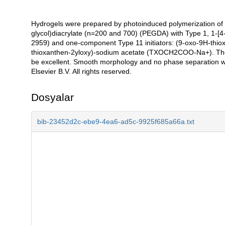
Hydrogels were prepared by photoinduced polymerization of
Açıklama
glycol)diacrylate (n=200 and 700) (PEGDA) with Type 1, 1-[
2959) and one-component Type 11 initiators: (9-oxo-9H-thi
thioxanthen-2yloxy)-sodium acetate (TXOCH2COO-Na+). The s
be excellent. Smooth morphology and no phase separation w
Elsevier B.V. All rights reserved.
Dosyalar
bib-23452d2c-ebe9-4ea6-ad5c-9925f685a66a.txt