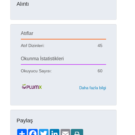
Alıntı
Atıflar
Atıf Dizinleri:
45
Okunma İstatistikleri
Okuyucu Sayısı:
60
Daha fazla bilgi
Paylaş
Share
Facebook
Twitter
LinkedIn
Email