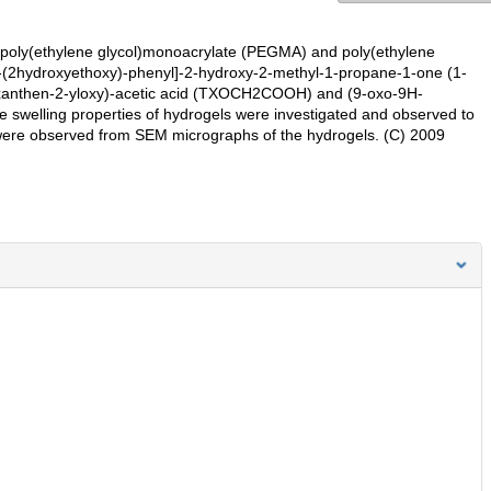
 poly(ethylene glycol)monoacrylate (PEGMA) and poly(ethylene
4-(2hydroxyethoxy)-phenyl]-2-hydroxy-2-methyl-1-propane-1-one (1-
oxanthen-2-yloxy)-acetic acid (TXOCH2COOH) and (9-oxo-9H-
welling properties of hydrogels were investigated and observed to
ere observed from SEM micrographs of the hydrogels. (C) 2009