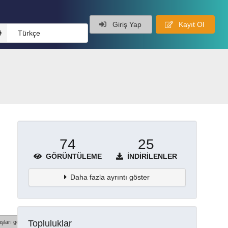
Giriş Yap
Kayıt Ol
Türkçe
74
25
GÖRÜNTÜLEME
İNDIRILENLER
Daha fazla ayrıntı göster
Topluluklar
şları göster