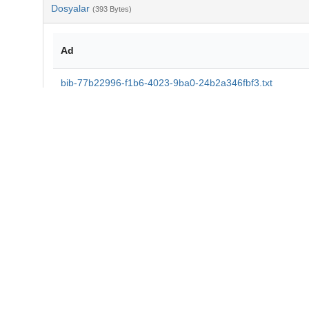
Dosyalar
(393 Bytes)
Ad
bib-77b22996-f1b6-4023-9ba0-24b2a346fbf3.txt
md5:6538cf08ae2f12c806ed7301973f863d