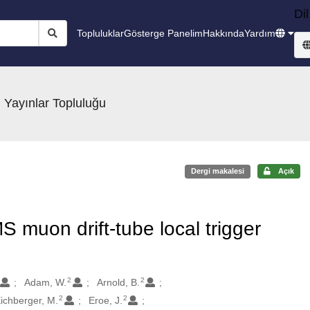
Dil
Topluluklar
Gösterge Panelim
Hakkında
Yardım
 Yayınlar Topluluğu
Dergi makalesi
Açık
S muon drift-tube local trigger
2
2
Adam, W.
Arnold, B.
2
2
ichberger, M.
Eroe, J.