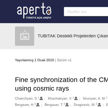
Ana sayfaya geç
TUBITAK Destekli Projelerden Çıkan
Yayınlanmış 1 Ocak 2010
| Sürüm v1
Fine synchronization of the CM
using cosmic rays
1
1
1
Oluşturanlar
Chatrchyan, S.
Khachatryan, V.
Sirunyan, A. M.
2
2
2
Bergauer, H.
Bergauer, T.
Dragicevic, M.
E