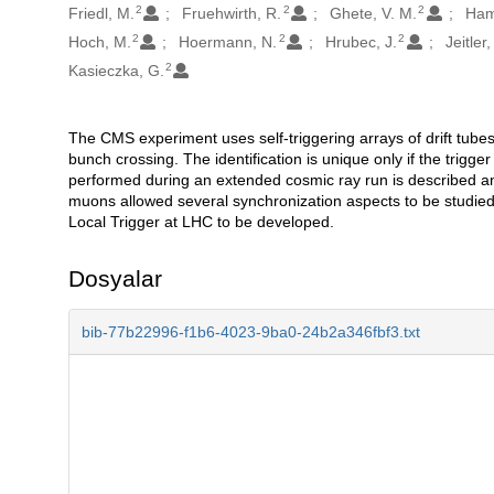
2
2
2
Friedl, M.
Fruehwirth, R.
Ghete, V. M.
Ham
2
2
2
Hoch, M.
Hoermann, N.
Hrubec, J.
Jeitler
2
Kasieczka, G.
The CMS experiment uses self-triggering arrays of drift tubes 
Açıklama
bunch crossing. The identification is unique only if the trigge
performed during an extended cosmic ray run is described an
muons allowed several synchronization aspects to be studied 
Local Trigger at LHC to be developed.
Dosyalar
bib-77b22996-f1b6-4023-9ba0-24b2a346fbf3.txt