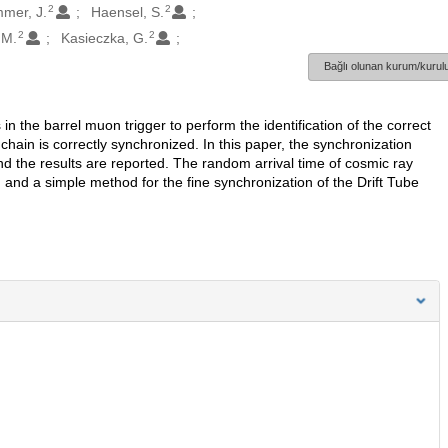
2
2
mer, J.
Haensel, S.
2
2
, M.
Kasieczka, G.
Bağlı olunan kurum/kurulu
in the barrel muon trigger to perform the identification of the correct
r chain is correctly synchronized. In this paper, the synchronization
d the results are reported. The random arrival time of cosmic ray
and a simple method for the fine synchronization of the Drift Tube