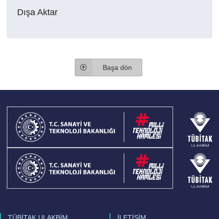
Dışa Aktar
Başa dön
TÜBİTAK ULAKBİM
İLETİŞİM