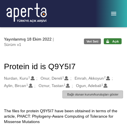
Ana sayfaya geç
Yayınlanmış 18 Ekim 2022
|
Veri Seti
Açık
Sürüm v1
Protein id is Q9Y5I7
1
1
2
Oluşturanlar
Nurdan, Kuru
Onur, Dereli
Emrah, Akkoyun
1
1
1
Aylin, Bircan
Oznur, Tastan
Ogun, Adebali
Bağlı olunan kurum/kuruluşları göster
The files for protein Q9Y5I7 have been obtained in terms of the
Açıklama
article, PHACT: Phylogeny-Aware Computing of Tolerance for
Missense Mutations