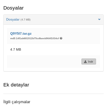
Dosyalar
Dosyalar
(4.7 MB)
Q9Y5I7.tar.gz
md5:14f1ab681912b75cdfaeeb964f1034cf
4.7 MB
İndir
Ek detaylar
İlgili çalışmalar