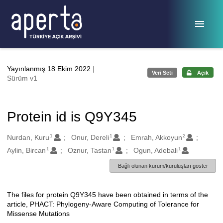
Ana sayfaya geç
Yayınlanmış 18 Ekim 2022
|
Veri Seti
Açık
Sürüm v1
Protein id is Q9Y345
1
1
2
Oluşturanlar
Nurdan, Kuru
Onur, Dereli
Emrah, Akkoyun
1
1
1
Aylin, Bircan
Oznur, Tastan
Ogun, Adebali
Bağlı olunan kurum/kuruluşları göster
The files for protein Q9Y345 have been obtained in terms of the
Açıklama
article, PHACT: Phylogeny-Aware Computing of Tolerance for
Missense Mutations