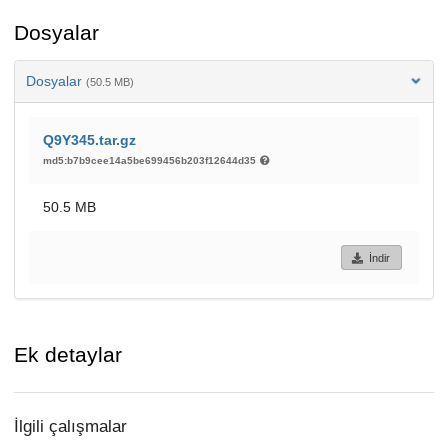
Dosyalar
Dosyalar
(50.5 MB)
Q9Y345.tar.gz
md5:b7b9cee14a5be699456b203f12644d35
50.5 MB
İndir
Ek detaylar
İlgili çalışmalar