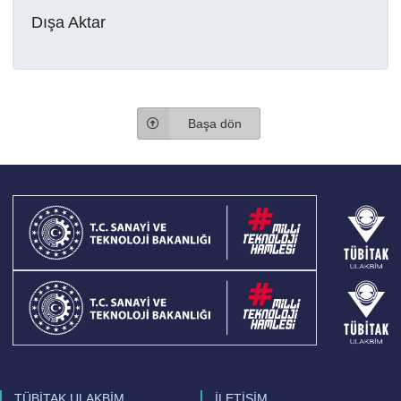
Dışa Aktar
Başa dön
TÜBİTAK ULAKBİM
İLETİŞİM