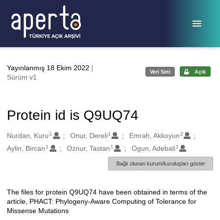
Ana sayfaya geç
Yayınlanmış 18 Ekim 2022
|
Veri Seti
Açık
Sürüm v1
Protein id is Q9UQ74
1
1
2
Oluşturanlar
Nurdan, Kuru
Onur, Dereli
Emrah, Akkoyun
1
1
1
Aylin, Bircan
Oznur, Tastan
Ogun, Adebali
Bağlı olunan kurum/kuruluşları göster
The files for protein Q9UQ74 have been obtained in terms of the
Açıklama
article, PHACT: Phylogeny-Aware Computing of Tolerance for
Missense Mutations