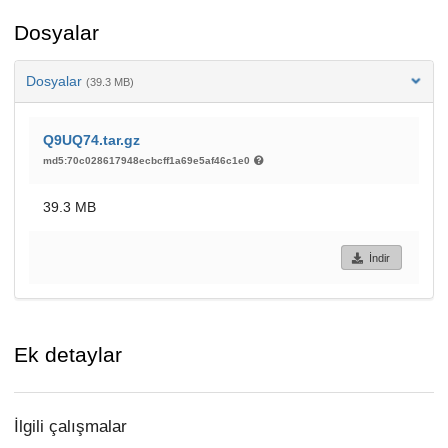
Dosyalar
Dosyalar
(39.3 MB)
Q9UQ74.tar.gz
md5:70c028617948ecbcff1a69e5af46c1e0
39.3 MB
İndir
Ek detaylar
İlgili çalışmalar