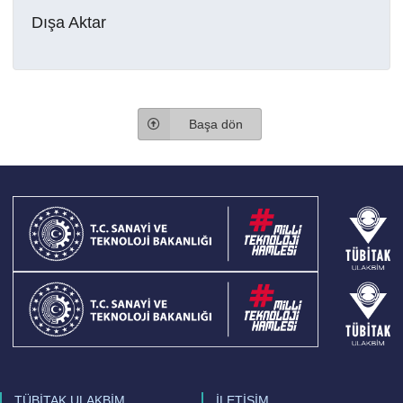
Dışa Aktar
Başa dön
TÜBİTAK ULAKBİM
İLETİŞİM