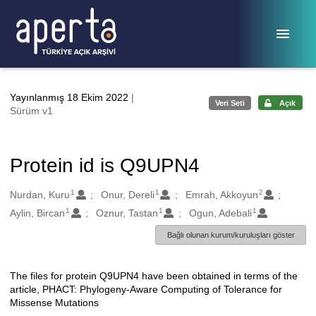
Ana sayfaya geç
Yayınlanmış 18 Ekim 2022
|
Veri Seti
Açık
Sürüm v1
Protein id is Q9UPN4
1
1
2
Oluşturanlar
Nurdan, Kuru
Onur, Dereli
Emrah, Akkoyun
1
1
1
Aylin, Bircan
Oznur, Tastan
Ogun, Adebali
Bağlı olunan kurum/kuruluşları göster
The files for protein Q9UPN4 have been obtained in terms of the
Açıklama
article, PHACT: Phylogeny-Aware Computing of Tolerance for
Missense Mutations