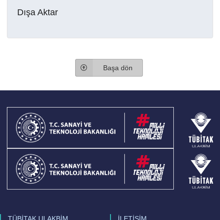
Dışa Aktar
Başa dön
TÜBİTAK ULAKBİM
İLETİŞİM