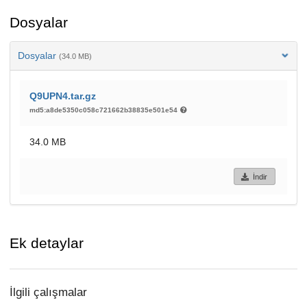
Dosyalar
Dosyalar
(34.0 MB)
Q9UPN4.tar.gz
md5:a8de5350c058c721662b38835e501e54
34.0 MB
İndir
Ek detaylar
İlgili çalışmalar