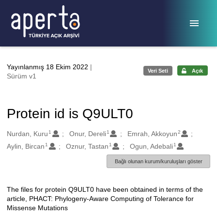
Ana sayfaya geç
Yayınlanmış 18 Ekim 2022
|
Veri Seti
Açık
Sürüm v1
Protein id is Q9ULT0
1
1
2
Oluşturanlar
Nurdan, Kuru
Onur, Dereli
Emrah, Akkoyun
1
1
1
Aylin, Bircan
Oznur, Tastan
Ogun, Adebali
Bağlı olunan kurum/kuruluşları göster
The files for protein Q9ULT0 have been obtained in terms of the
Açıklama
article, PHACT: Phylogeny-Aware Computing of Tolerance for
Missense Mutations