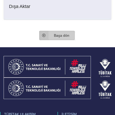
Dışa Aktar
Başa dön
TÜBİTAK ULAKBİM
İLETİŞİM