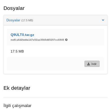
Dosyalar
Dosyalar
(17.5 MB)
Q9ULT0.tar.gz
md5:a6d2bdda147e52ae3560d65257cc6945
17.5 MB
İndir
Ek detaylar
İlgili çalışmalar