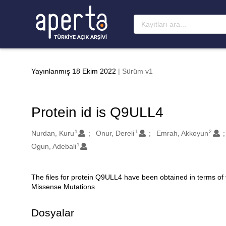
Ana sayfaya geç
Yayınlanmış 18 Ekim 2022
| Sürüm v1
Protein id is Q9ULL4
1
1
2
Oluşturanlar
Nurdan, Kuru
Onur, Dereli
Emrah, Akkoyun
1
Ogun, Adebali
The files for protein Q9ULL4 have been obtained in terms of
Açıklama
Missense Mutations
Dosyalar