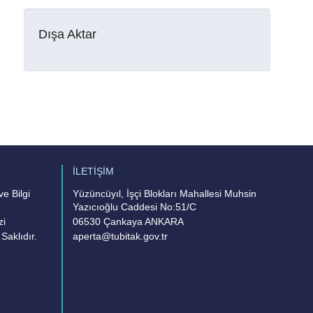
Dışa Aktar
İLETİŞİM
e Bilgi
Yüzüncüyıl, İşçi Blokları Mahallesi Muhsin
Yazıcıoğlu Caddesi No:51/C
zi
06530 Çankaya ANKARA
Saklıdır.
aperta@tubitak.gov.tr