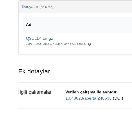
Dosyalar
(55.6 MB)
Ad
Q9ULL4.tar.gz
md5:dd401d0fb9ec6afd60b620324e248b3d
Ek detaylar
İlgili çalışmalar
Verilen çalışma ile aynıdır
10.48623/aperta.240636
(DOI)