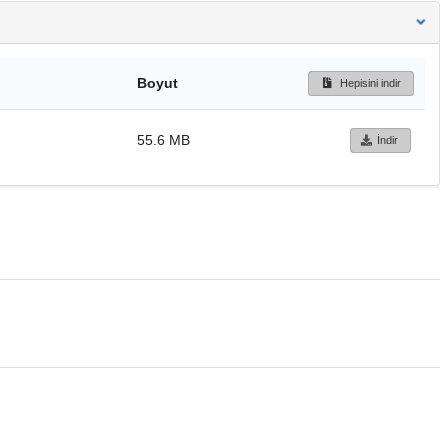
Boyut
Hepisini indir
55.6 MB
İndir