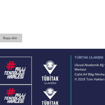
Başa dön
TÜBİTAK ULAKBİM
Ulusal Akademik Ağ v
Merkezi
Cahit Arf Bilgi Merke
© 2018 Tüm Hakları 