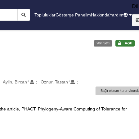
Dil
Topluluklar
Gösterge Panelim
Hakkında
Yardım
Veri Seti
Açık
1
1
Aylin, Bircan
Oznur, Tastan
Bağlı olunan kurum/kurulu
 the article, PHACT: Phylogeny-Aware Computing of Tolerance for