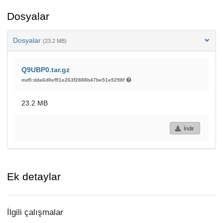
Dosyalar
Dosyalar
(23.2 MB)
Q9UBP0.tar.gz
md5:dda6d0ef91e263f2888b47be51e5298f
23.2 MB
İndir
Ek detaylar
İlgili çalışmalar