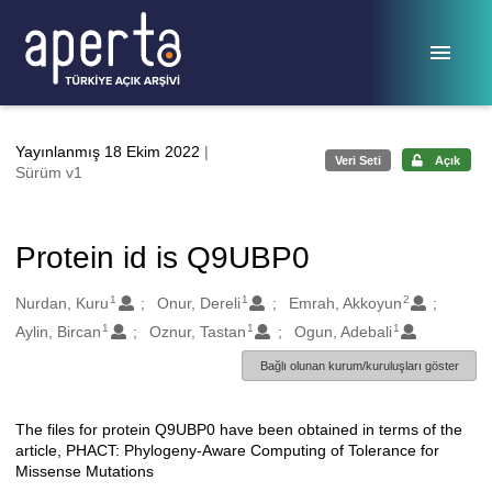
Ana sayfaya geç
Yayınlanmış 18 Ekim 2022
|
Veri Seti
Açık
Sürüm v1
Protein id is Q9UBP0
1
1
2
Oluşturanlar
Nurdan, Kuru
Onur, Dereli
Emrah, Akkoyun
1
1
1
Aylin, Bircan
Oznur, Tastan
Ogun, Adebali
Bağlı olunan kurum/kuruluşları göster
The files for protein Q9UBP0 have been obtained in terms of the
Açıklama
article, PHACT: Phylogeny-Aware Computing of Tolerance for
Missense Mutations