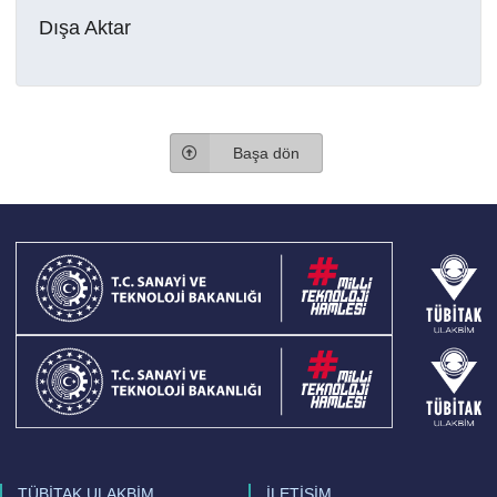
Dışa Aktar
Başa dön
TÜBİTAK ULAKBİM
İLETİŞİM