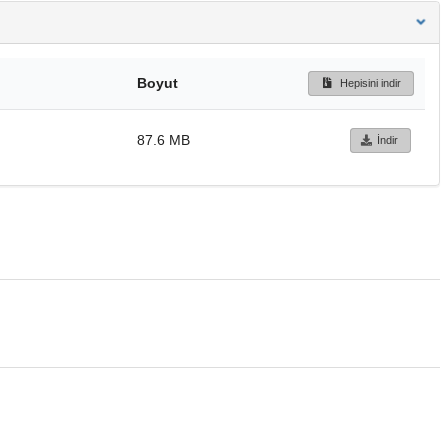
Boyut
Hepisini indir
87.6 MB
İndir