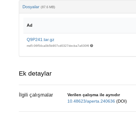
Dosyalar
(87.6 MB)
Ad
Q9P241.tar.gz
md5:06f54ca0b5b907cd0327decba7a630f6
Ek detaylar
İlgili çalışmalar
Verilen çalışma ile aynıdır
10.48623/aperta.240636
(DOI)