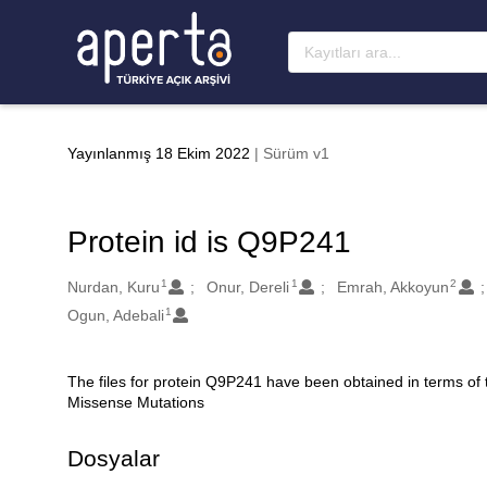
Ana sayfaya geç
Yayınlanmış 18 Ekim 2022
| Sürüm v1
Protein id is Q9P241
1
1
2
Oluşturanlar
Nurdan, Kuru
Onur, Dereli
Emrah, Akkoyun
1
Ogun, Adebali
The files for protein Q9P241 have been obtained in terms of
Açıklama
Missense Mutations
Dosyalar