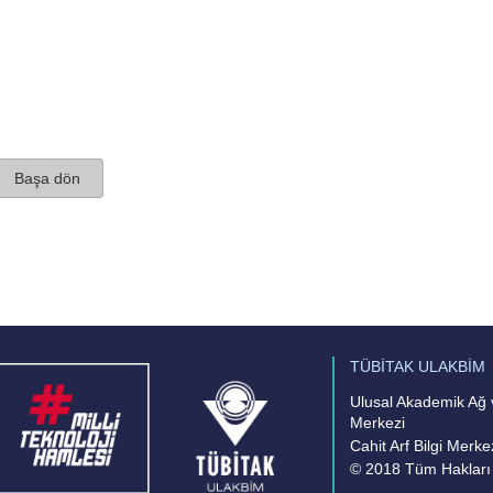
Başa dön
TÜBİTAK ULAKBİM
Ulusal Akademik Ağ v
Merkezi
Cahit Arf Bilgi Merke
© 2018 Tüm Hakları 