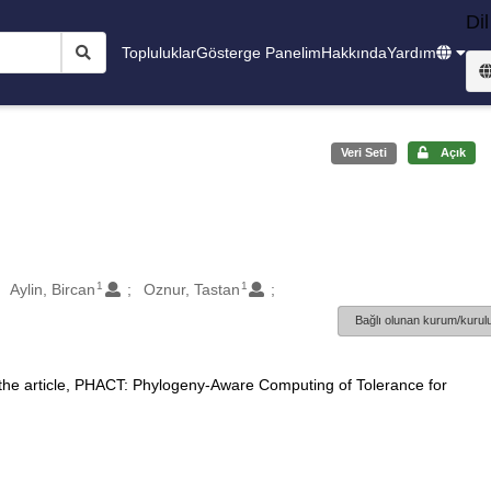
Dil
Topluluklar
Gösterge Panelim
Hakkında
Yardım
Veri Seti
Açık
1
1
Aylin, Bircan
Oznur, Tastan
Bağlı olunan kurum/kurulu
 the article, PHACT: Phylogeny-Aware Computing of Tolerance for