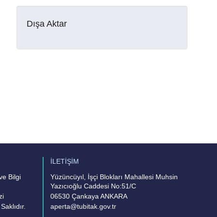
Dışa Aktar
İLETİŞİM
e Bilgi
Yüzüncüyıl, İşçi Blokları Mahallesi Muhsin
Yazıcıoğlu Caddesi No:51/C
zi
06530 Çankaya ANKARA
Saklıdır.
aperta@tubitak.gov.tr