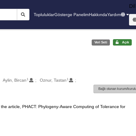
Dil
Topluluklar
Gösterge Panelim
Hakkında
Yardım
Veri Seti
Açık
1
1
Aylin, Bircan
Oznur, Tastan
Bağlı olunan kurum/kurulu
 the article, PHACT: Phylogeny-Aware Computing of Tolerance for