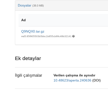
Dosyalar
(38.0 MB)
Ad
Q9NQX0.tar.gz
md5:85f905503b5bbc1b855cb99c48b32141
Ek detaylar
İlgili çalışmalar
Verilen çalışma ile aynıdır
10.48623/aperta.240636
(DOI)