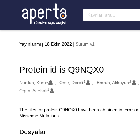
Ana sayfaya geç
Yayınlanmış 18 Ekim 2022
| Sürüm v1
Protein id is Q9NQX0
1
1
2
Oluşturanlar
Nurdan, Kuru
Onur, Dereli
Emrah, Akkoyun
1
Ogun, Adebali
The files for protein Q9NQX0 have been obtained in terms of
Açıklama
Missense Mutations
Dosyalar