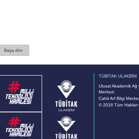
Başa dön
TÜBİTAK ULAKBİM
Ulusal Akademik Ağ v
Merkezi
Cahit Arf Bilgi Merke
© 2018 Tüm Hakları 