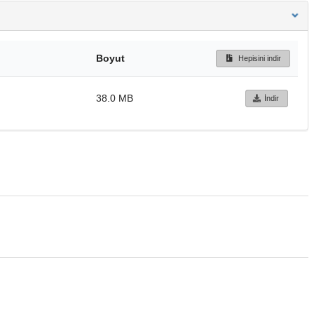
Boyut
Hepisini indir
38.0 MB
İndir