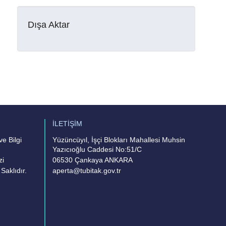
Dışa Aktar
İLETİŞİM
e Bilgi
Yüzüncüyıl, İşçi Blokları Mahallesi Muhsin
Yazıcıoğlu Caddesi No:51/C
zi
06530 Çankaya ANKARA
Saklıdır.
aperta@tubitak.gov.tr