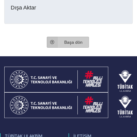
Dışa Aktar
Başa dön
TÜBİTAK ULAKBİM
İLETİŞİM