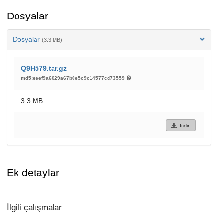
Dosyalar
Dosyalar
(3.3 MB)
Q9H579.tar.gz
md5:eeef9a6029a67b0e5c9c14577cd73559
3.3 MB
İndir
Ek detaylar
İlgili çalışmalar