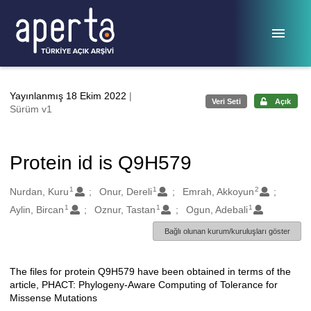
Ana sayfaya geç
Yayınlanmış 18 Ekim 2022
|
Veri Seti
Açık
Sürüm v1
Protein id is Q9H579
1
1
2
Oluşturanlar
Nurdan, Kuru
Onur, Dereli
Emrah, Akkoyun
1
1
1
Aylin, Bircan
Oznur, Tastan
Ogun, Adebali
Bağlı olunan kurum/kuruluşları göster
The files for protein Q9H579 have been obtained in terms of the
Açıklama
article, PHACT: Phylogeny-Aware Computing of Tolerance for
Missense Mutations