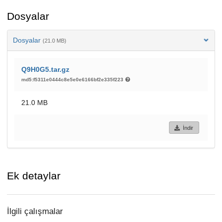
Dosyalar
Dosyalar
(21.0 MB)
Q9H0G5.tar.gz
md5:f5311e0444c8e5e0e6166bf2e335f223
21.0 MB
İndir
Ek detaylar
İlgili çalışmalar