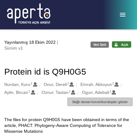
Ana sayfaya geç
Yayınlanmış 18 Ekim 2022
|
Veri Seti
Açık
Sürüm v1
Protein id is Q9H0G5
1
1
2
Oluşturanlar
Nurdan, Kuru
Onur, Dereli
Emrah, Akkoyun
1
1
1
Aylin, Bircan
Oznur, Tastan
Ogun, Adebali
Bağlı olunan kurum/kuruluşları göster
The files for protein Q9H0G5 have been obtained in terms of the
Açıklama
article, PHACT: Phylogeny-Aware Computing of Tolerance for
Missense Mutations