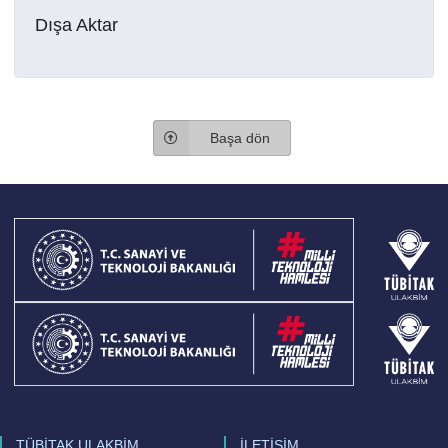
Dışa Aktar
Başa dön
TÜBİTAK ULAKBİM
İLETİŞİM