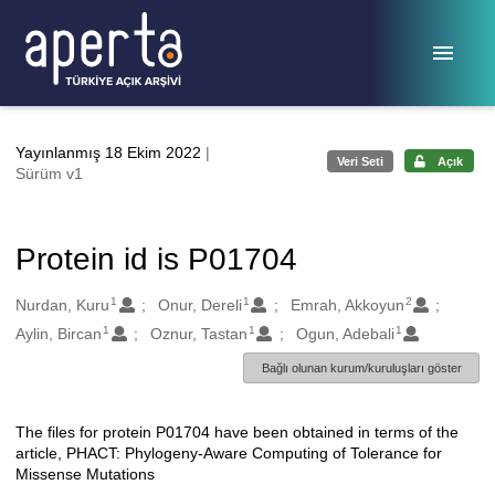
Ana sayfaya geç
Yayınlanmış 18 Ekim 2022
|
Veri Seti
Açık
Sürüm v1
Protein id is P01704
1
1
2
Oluşturanlar
Nurdan, Kuru
Onur, Dereli
Emrah, Akkoyun
1
1
1
Aylin, Bircan
Oznur, Tastan
Ogun, Adebali
Bağlı olunan kurum/kuruluşları göster
The files for protein P01704 have been obtained in terms of the
Açıklama
article, PHACT: Phylogeny-Aware Computing of Tolerance for
Missense Mutations