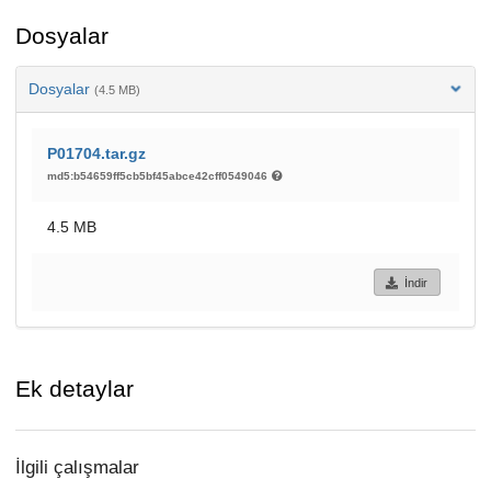
Dosyalar
Dosyalar
(4.5 MB)
P01704.tar.gz
md5:b54659ff5cb5bf45abce42cff0549046
4.5 MB
İndir
Ek detaylar
İlgili çalışmalar