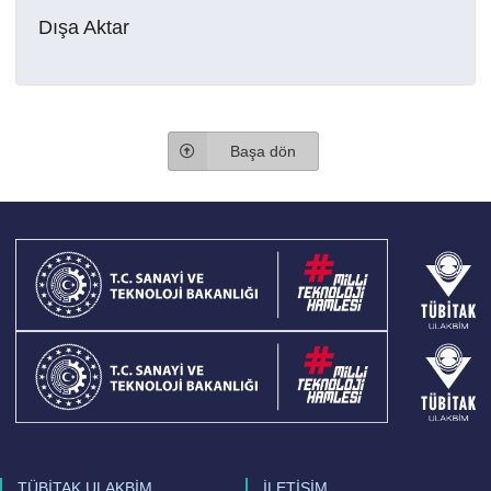
Dışa Aktar
Başa dön
TÜBİTAK ULAKBİM
İLETİŞİM