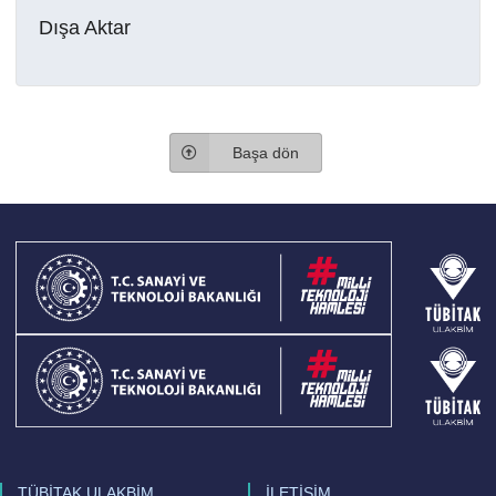
Dışa Aktar
Başa dön
TÜBİTAK ULAKBİM
İLETİŞİM