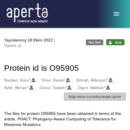
Ana sayfaya geç
Yayınlanmış 18 Ekim 2022
|
Veri Seti
Açık
Sürüm v1
Protein id is O95905
1
1
2
Oluşturanlar
Nurdan, Kuru
Onur, Dereli
Emrah, Akkoyun
1
1
1
Aylin, Bircan
Oznur, Tastan
Ogun, Adebali
Bağlı olunan kurum/kuruluşları göster
The files for protein O95905 have been obtained in terms of the
Açıklama
article, PHACT: Phylogeny-Aware Computing of Tolerance for
Missense Mutations