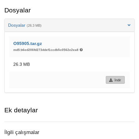
Dosyalar
Dosyalar
(26.3 MB)
O95905.tar.gz
md5:b6ed206fd273ddef1ccdb5c0562e2ea8
26.3 MB
İndir
Ek detaylar
İlgili çalışmalar