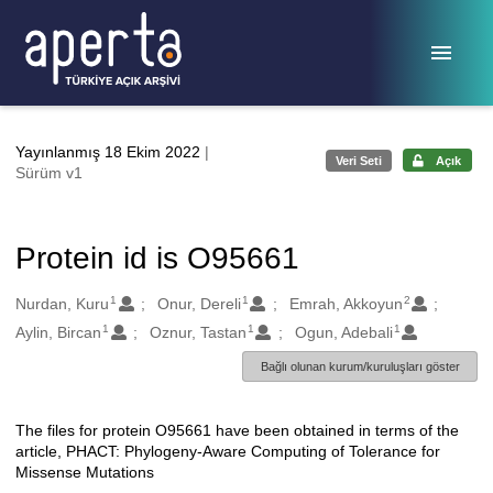
Ana sayfaya geç
Yayınlanmış 18 Ekim 2022
|
Veri Seti
Açık
Sürüm v1
Protein id is O95661
1
1
2
Oluşturanlar
Nurdan, Kuru
Onur, Dereli
Emrah, Akkoyun
1
1
1
Aylin, Bircan
Oznur, Tastan
Ogun, Adebali
Bağlı olunan kurum/kuruluşları göster
The files for protein O95661 have been obtained in terms of the
Açıklama
article, PHACT: Phylogeny-Aware Computing of Tolerance for
Missense Mutations