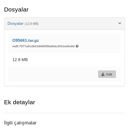
Dosyalar
Dosyalar
(12.8 MB)
O95661.tar.gz
md5:7577a0c2621840095bd3dc2041eb5c8d
12.8 MB
İndir
Ek detaylar
İlgili çalışmalar