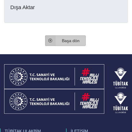
Dışa Aktar
Başa dön
TÜBİTAK ULAKBİM
İLETİŞİM