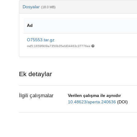
Dosyalar
(18.0 MB)
Ad
O75553.tar.gz
md5:1659f909a7350b35efd04463c37776ee
Ek detaylar
İlgili çalışmalar
Verilen çalışma ile aynıdır
10.48623/aperta.240636
(DOI)