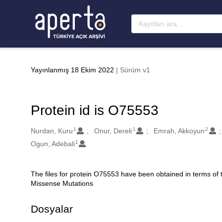
Ana sayfaya geç
Yayınlanmış 18 Ekim 2022
| Sürüm v1
Protein id is O75553
1
1
2
Oluşturanlar
Nurdan, Kuru
Onur, Dereli
Emrah, Akkoyun
1
Ogun, Adebali
The files for protein O75553 have been obtained in terms of
Açıklama
Missense Mutations
Dosyalar