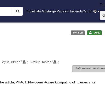
Dil
Topluluklar
Gösterge Panelim
Hakkında
Yardım
Veri Seti
Açık
1
1
Aylin, Bircan
Oznur, Tastan
Bağlı olunan kurum/kurulu
 the article, PHACT: Phylogeny-Aware Computing of Tolerance for