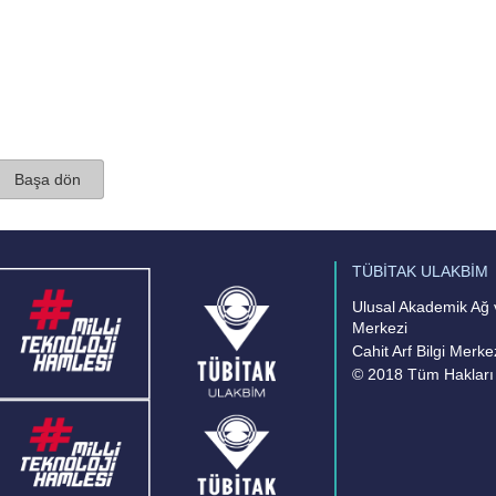
Başa dön
TÜBİTAK ULAKBİM
Ulusal Akademik Ağ v
Merkezi
Cahit Arf Bilgi Merke
© 2018 Tüm Hakları 