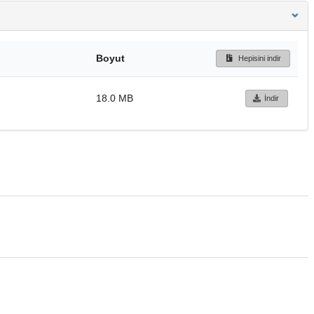
Boyut
Hepisini indir
18.0 MB
İndir