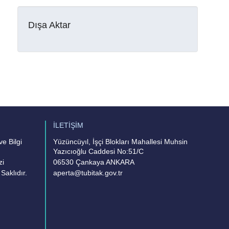
Dışa Aktar
İLETİŞİM
e Bilgi
Yüzüncüyıl, İşçi Blokları Mahallesi Muhsin
Yazıcıoğlu Caddesi No:51/C
zi
06530 Çankaya ANKARA
Saklıdır.
aperta@tubitak.gov.tr