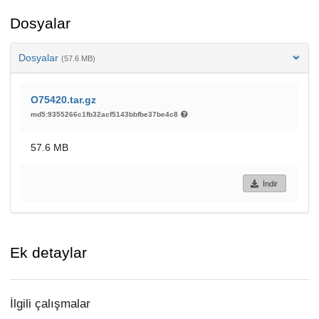
Dosyalar
Dosyalar
(57.6 MB)
O75420.tar.gz
md5:9355266c1fb32acf5143bbfbe37be4c8
57.6 MB
İndir
Ek detaylar
İlgili çalışmalar