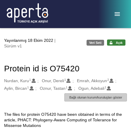
Ana sayfaya geç
Yayınlanmış 18 Ekim 2022
|
Veri Seti
Açık
Sürüm v1
Protein id is O75420
1
1
2
Oluşturanlar
Nurdan, Kuru
Onur, Dereli
Emrah, Akkoyun
1
1
1
Aylin, Bircan
Oznur, Tastan
Ogun, Adebali
Bağlı olunan kurum/kuruluşları göster
The files for protein O75420 have been obtained in terms of the
Açıklama
article, PHACT: Phylogeny-Aware Computing of Tolerance for
Missense Mutations