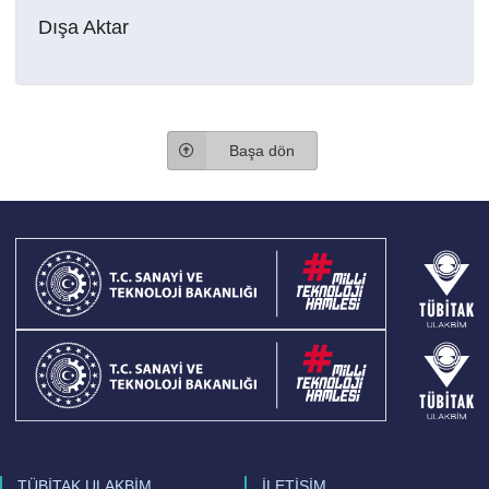
Dışa Aktar
Başa dön
TÜBİTAK ULAKBİM
İLETİŞİM