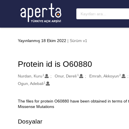
Ana sayfaya geç
Yayınlanmış 18 Ekim 2022
| Sürüm v1
Protein id is O60880
1
1
2
Oluşturanlar
Nurdan, Kuru
Onur, Dereli
Emrah, Akkoyun
1
Ogun, Adebali
The files for protein O60880 have been obtained in terms of
Açıklama
Missense Mutations
Dosyalar