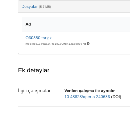
Dosyalar
(5.7 MB)
Ad
O60880.tar.gz
md5:e5c13a6aa2f7f51e1809d413aed59d7d
Ek detaylar
İlgili çalışmalar
Verilen çalışma ile aynıdır
10.48623/aperta.240636
(DOI)