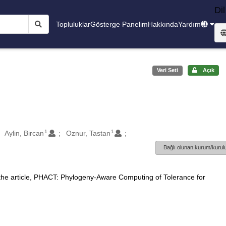
Dil
Topluluklar
Gösterge Panelim
Hakkında
Yardım
Veri Seti
Açık
1
1
Aylin, Bircan
Oznur, Tastan
Bağlı olunan kurum/kurulu
 the article, PHACT: Phylogeny-Aware Computing of Tolerance for