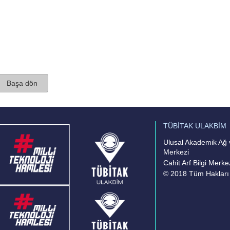
Başa dön
TÜBİTAK ULAKBİM
Ulusal Akademik Ağ v
Merkezi
Cahit Arf Bilgi Merke
© 2018 Tüm Hakları 