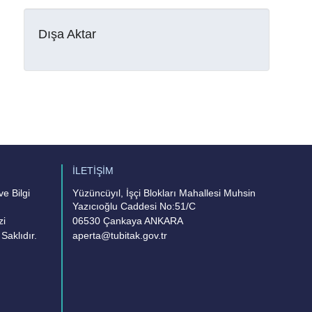
Dışa Aktar
İLETİŞİM
e Bilgi
Yüzüncüyıl, İşçi Blokları Mahallesi Muhsin
Yazıcıoğlu Caddesi No:51/C
zi
06530 Çankaya ANKARA
Saklıdır.
aperta@tubitak.gov.tr