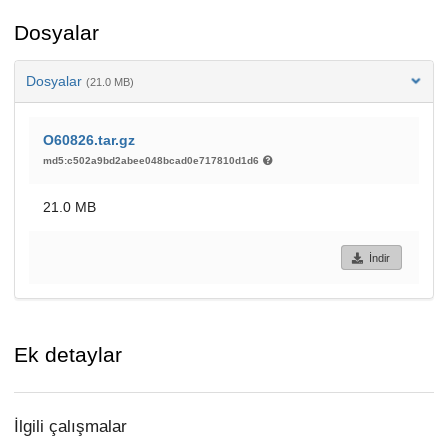
Dosyalar
Dosyalar
(21.0 MB)
O60826.tar.gz
md5:c502a9bd2abee048bcad0e717810d1d6
21.0 MB
İndir
Ek detaylar
İlgili çalışmalar