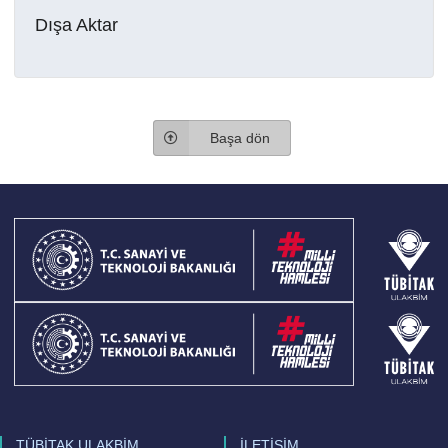
Dışa Aktar
Başa dön
TÜBİTAK ULAKBİM
İLETİŞİM