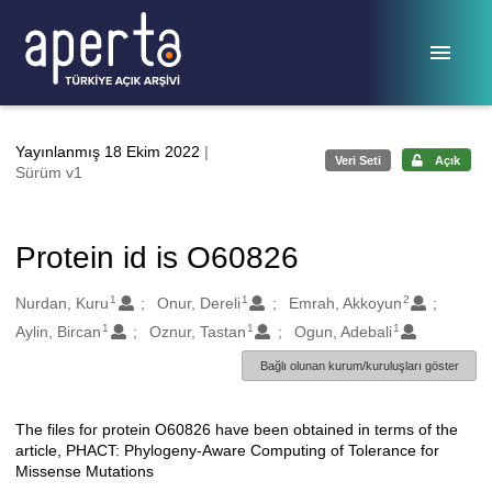
Ana sayfaya geç
Yayınlanmış 18 Ekim 2022
|
Veri Seti
Açık
Sürüm v1
Protein id is O60826
1
1
2
Oluşturanlar
Nurdan, Kuru
Onur, Dereli
Emrah, Akkoyun
1
1
1
Aylin, Bircan
Oznur, Tastan
Ogun, Adebali
Bağlı olunan kurum/kuruluşları göster
The files for protein O60826 have been obtained in terms of the
Açıklama
article, PHACT: Phylogeny-Aware Computing of Tolerance for
Missense Mutations