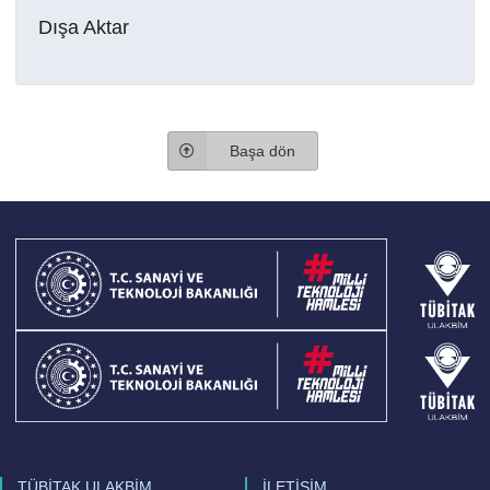
Dışa Aktar
Başa dön
TÜBİTAK ULAKBİM
İLETİŞİM