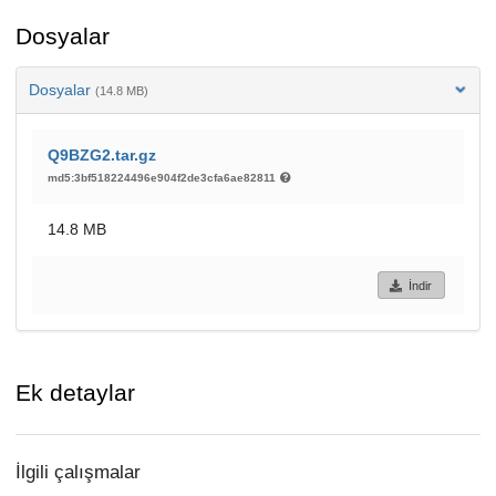
Dosyalar
Dosyalar
(14.8 MB)
Q9BZG2.tar.gz
md5:3bf518224496e904f2de3cfa6ae82811
14.8 MB
İndir
Ek detaylar
İlgili çalışmalar