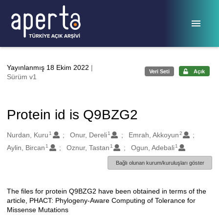
Ana sayfaya geç
Yayınlanmış 18 Ekim 2022
|
Veri Seti
Açık
Sürüm v1
Protein id is Q9BZG2
1
1
2
Oluşturanlar
Nurdan, Kuru
Onur, Dereli
Emrah, Akkoyun
1
1
1
Aylin, Bircan
Oznur, Tastan
Ogun, Adebali
Bağlı olunan kurum/kuruluşları göster
The files for protein Q9BZG2 have been obtained in terms of the
Açıklama
article, PHACT: Phylogeny-Aware Computing of Tolerance for
Missense Mutations