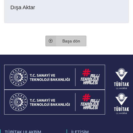
Dışa Aktar
Başa dön
TÜBİTAK ULAKBİM
İLETİŞİM