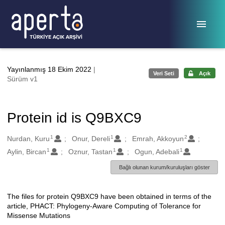
Ana sayfaya geç
Yayınlanmış 18 Ekim 2022
|
Veri Seti
Açık
Sürüm v1
Protein id is Q9BXC9
1
1
2
Oluşturanlar
Nurdan, Kuru
Onur, Dereli
Emrah, Akkoyun
1
1
1
Aylin, Bircan
Oznur, Tastan
Ogun, Adebali
Bağlı olunan kurum/kuruluşları göster
The files for protein Q9BXC9 have been obtained in terms of the
Açıklama
article, PHACT: Phylogeny-Aware Computing of Tolerance for
Missense Mutations