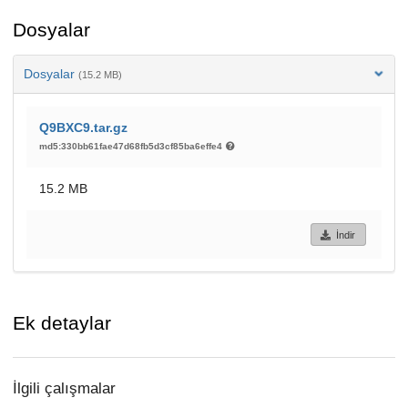
Dosyalar
Dosyalar
(15.2 MB)
Q9BXC9.tar.gz
md5:330bb61fae47d68fb5d3cf85ba6effe4
15.2 MB
İndir
Ek detaylar
İlgili çalışmalar