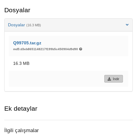
Dosyalar
Dosyalar
(16.3 MB)
Q99705.tar.gz
md5:d3eb8651148217f199b5c450904d9d90
16.3 MB
İndir
Ek detaylar
İlgili çalışmalar