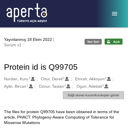
Ana sayfaya geç
Yayınlanmış 18 Ekim 2022
|
Veri Seti
Açık
Sürüm v1
Protein id is Q99705
1
1
2
Oluşturanlar
Nurdan, Kuru
Onur, Dereli
Emrah, Akkoyun
1
1
1
Aylin, Bircan
Oznur, Tastan
Ogun, Adebali
Bağlı olunan kurum/kuruluşları göster
The files for protein Q99705 have been obtained in terms of the
Açıklama
article, PHACT: Phylogeny-Aware Computing of Tolerance for
Missense Mutations