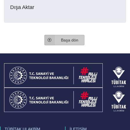
Dışa Aktar
Başa dön
TÜBİTAK ULAKBİM
İLETİŞİM