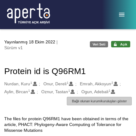
Ana sayfaya geç
Yayınlanmış 18 Ekim 2022
|
Veri Seti
Açık
Sürüm v1
Protein id is Q96RM1
1
1
2
Oluşturanlar
Nurdan, Kuru
Onur, Dereli
Emrah, Akkoyun
1
1
1
Aylin, Bircan
Oznur, Tastan
Ogun, Adebali
Bağlı olunan kurum/kuruluşları göster
The files for protein Q96RM1 have been obtained in terms of the
Açıklama
article, PHACT: Phylogeny-Aware Computing of Tolerance for
Missense Mutations