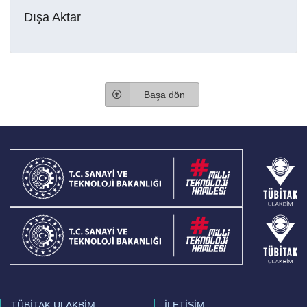
Dışa Aktar
Başa dön
TÜBİTAK ULAKBİM
İLETİŞİM