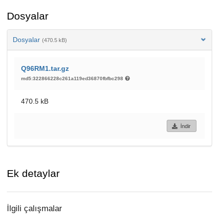
Dosyalar
Dosyalar
(470.5 kB)
Q96RM1.tar.gz
md5:322866228c261a119ed36870fbfbc298
470.5 kB
İndir
Ek detaylar
İlgili çalışmalar