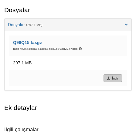
Dosyalar
Dosyalar
(297.1 MB)
Q96Q15.tar.gz
md5:fe34b45ca641aea8c8c1c80ad22d7d8c
297.1 MB
İndir
Ek detaylar
İlgili çalışmalar