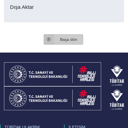
Dışa Aktar
Başa dön
TÜBİTAK ULAKBİM
İLETİŞİM