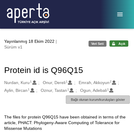
Ana sayfaya geç
Yayınlanmış 18 Ekim 2022
|
Veri Seti
Açık
Sürüm v1
Protein id is Q96Q15
1
1
2
Oluşturanlar
Nurdan, Kuru
Onur, Dereli
Emrah, Akkoyun
1
1
1
Aylin, Bircan
Oznur, Tastan
Ogun, Adebali
Bağlı olunan kurum/kuruluşları göster
The files for protein Q96Q15 have been obtained in terms of the
Açıklama
article, PHACT: Phylogeny-Aware Computing of Tolerance for
Missense Mutations