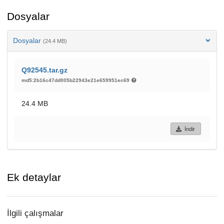
Dosyalar
Dosyalar
(24.4 MB)
Q92545.tar.gz
md5:2b16c47dd005b22943e21e659951ec69
24.4 MB
İndir
Ek detaylar
İlgili çalışmalar