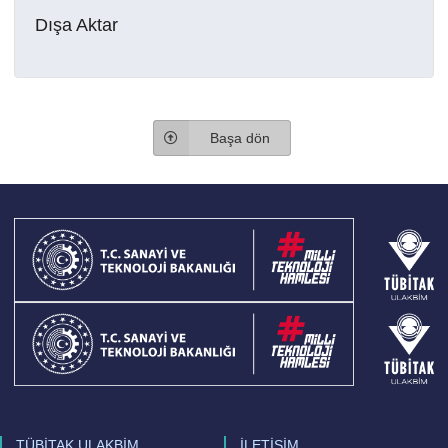
Dışa Aktar
Başa dön
TÜBİTAK ULAKBİM
İLETİŞİM