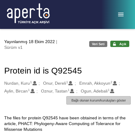
Ana sayfaya geç
Yayınlanmış 18 Ekim 2022
|
Veri Seti
Açık
Sürüm v1
Protein id is Q92545
1
1
2
Oluşturanlar
Nurdan, Kuru
Onur, Dereli
Emrah, Akkoyun
1
1
1
Aylin, Bircan
Oznur, Tastan
Ogun, Adebali
Bağlı olunan kurum/kuruluşları göster
The files for protein Q92545 have been obtained in terms of the
Açıklama
article, PHACT: Phylogeny-Aware Computing of Tolerance for
Missense Mutations