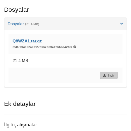
Dosyalar
Dosyalar
(21.4 MB)
Q8WZA1.tar.gz
md5:794a22a9af27c96e589c1ff55b342f29
21.4 MB
İndir
Ek detaylar
İlgili çalışmalar