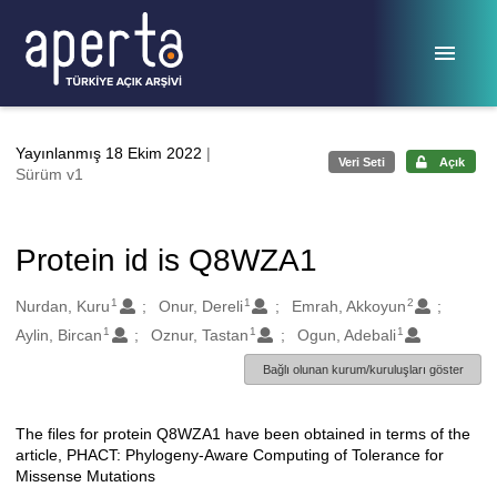
Ana sayfaya geç
Yayınlanmış 18 Ekim 2022
|
Veri Seti
Açık
Sürüm v1
Protein id is Q8WZA1
1
1
2
Oluşturanlar
Nurdan, Kuru
Onur, Dereli
Emrah, Akkoyun
1
1
1
Aylin, Bircan
Oznur, Tastan
Ogun, Adebali
Bağlı olunan kurum/kuruluşları göster
The files for protein Q8WZA1 have been obtained in terms of the
Açıklama
article, PHACT: Phylogeny-Aware Computing of Tolerance for
Missense Mutations