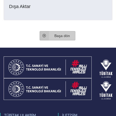
Dışa Aktar
Başa dön
TÜBİTAK ULAKBİM
İLETİŞİM