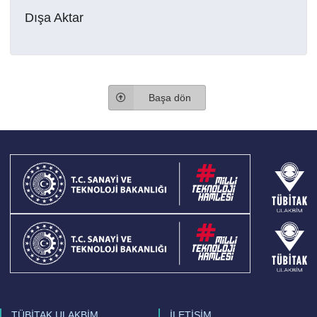
Dışa Aktar
Başa dön
TÜBİTAK ULAKBİM
İLETİŞİM