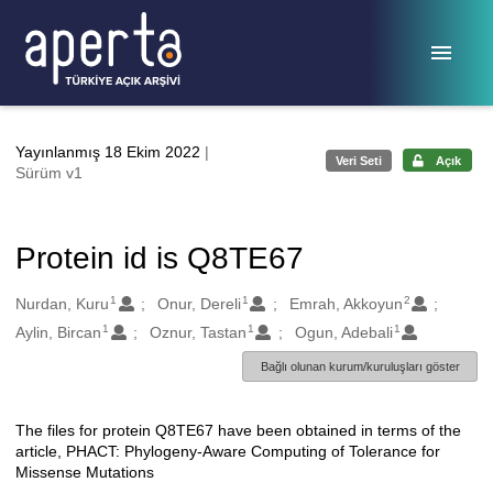
Ana sayfaya geç
Yayınlanmış 18 Ekim 2022
|
Veri Seti
Açık
Sürüm v1
Protein id is Q8TE67
1
1
2
Oluşturanlar
Nurdan, Kuru
Onur, Dereli
Emrah, Akkoyun
1
1
1
Aylin, Bircan
Oznur, Tastan
Ogun, Adebali
Bağlı olunan kurum/kuruluşları göster
The files for protein Q8TE67 have been obtained in terms of the
Açıklama
article, PHACT: Phylogeny-Aware Computing of Tolerance for
Missense Mutations