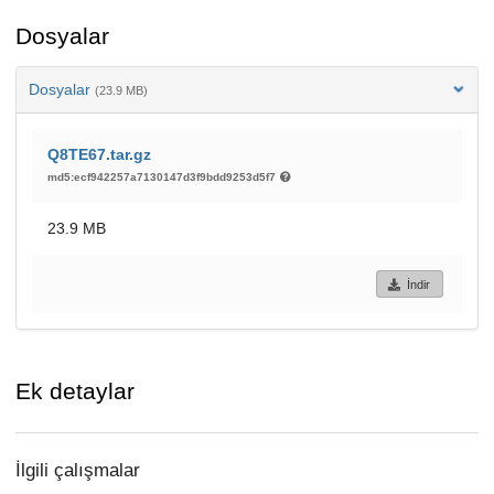
Dosyalar
Dosyalar
(23.9 MB)
Q8TE67.tar.gz
md5:ecf942257a7130147d3f9bdd9253d5f7
23.9 MB
İndir
Ek detaylar
İlgili çalışmalar