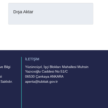
Dışa Aktar
İLETİŞİM
e Bilgi
Yüzüncüyıl, İşçi Blokları Mahallesi Muhsin
Yazıcıoğlu Caddesi No:51/C
zi
06530 Çankaya ANKARA
Saklıdır.
aperta@tubitak.gov.tr