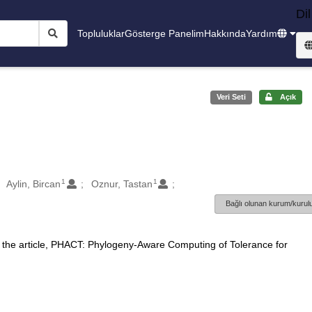
Dil
Topluluklar
Gösterge Panelim
Hakkında
Yardım
Veri Seti
Açık
1
1
Aylin, Bircan
Oznur, Tastan
Bağlı olunan kurum/kurulu
 the article, PHACT: Phylogeny-Aware Computing of Tolerance for