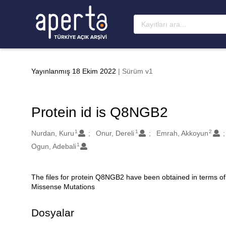
Ana sayfaya geç
Yayınlanmış 18 Ekim 2022
| Sürüm v1
Protein id is Q8NGB2
1
1
2
Oluşturanlar
Nurdan, Kuru
Onur, Dereli
Emrah, Akkoyun
1
Ogun, Adebali
The files for protein Q8NGB2 have been obtained in terms of
Açıklama
Missense Mutations
Dosyalar