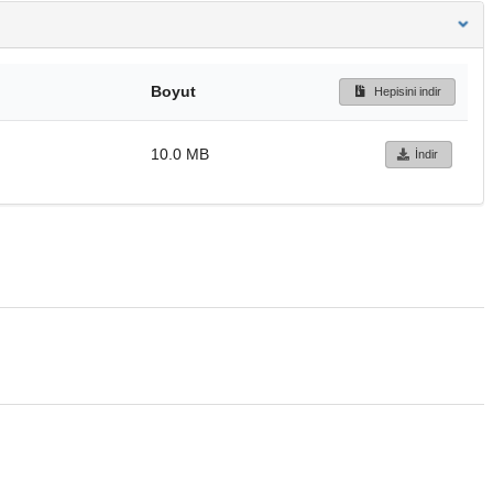
Boyut
Hepisini indir
10.0 MB
İndir