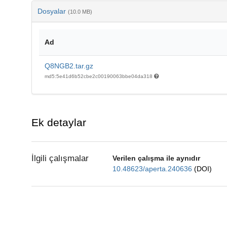
Dosyalar
(10.0 MB)
Ad
Q8NGB2.tar.gz
md5:5e41d6b52cbe2c00190063bbe04da318
Ek detaylar
İlgili çalışmalar
Verilen çalışma ile aynıdır
10.48623/aperta.240636
(DOI)