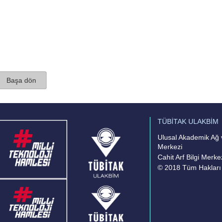
Başa dön
TÜBİTAK ULAKBİM
Ulusal Akademik Ağ v
Merkezi
Cahit Arf Bilgi Merke
© 2018 Tüm Hakları 