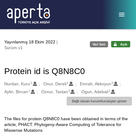
Ana sayfaya geç
Yayınlanmış 18 Ekim 2022
|
Veri Seti
Açık
Sürüm v1
Protein id is Q8N8C0
1
1
2
Oluşturanlar
Nurdan, Kuru
Onur, Dereli
Emrah, Akkoyun
1
1
1
Aylin, Bircan
Oznur, Tastan
Ogun, Adebali
Bağlı olunan kurum/kuruluşları göster
The files for protein Q8N8C0 have been obtained in terms of the
Açıklama
article, PHACT: Phylogeny-Aware Computing of Tolerance for
Missense Mutations