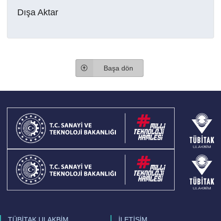
Dışa Aktar
Başa dön
TÜBİTAK ULAKBİM
İLETİŞİM