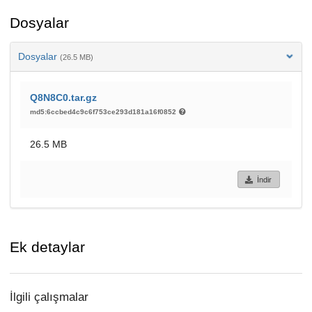
Dosyalar
Dosyalar
(26.5 MB)
Q8N8C0.tar.gz
md5:6ccbed4c9c6f753ce293d181a16f0852
26.5 MB
İndir
Ek detaylar
İlgili çalışmalar