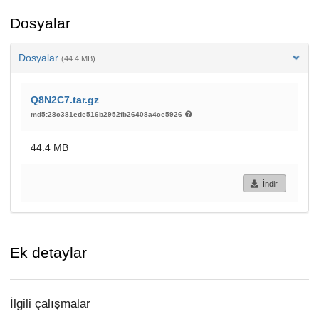
Dosyalar
Dosyalar
(44.4 MB)
Q8N2C7.tar.gz
md5:28c381ede516b2952fb26408a4ce5926
44.4 MB
İndir
Ek detaylar
İlgili çalışmalar