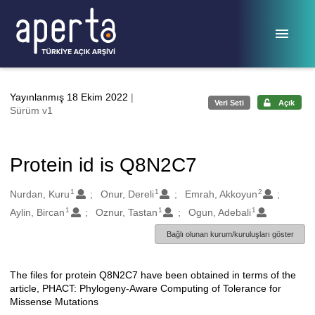
Ana sayfaya geç
Yayınlanmış 18 Ekim 2022
|
Veri Seti
Açık
Sürüm v1
Protein id is Q8N2C7
1
1
2
Oluşturanlar
Nurdan, Kuru
Onur, Dereli
Emrah, Akkoyun
1
1
1
Aylin, Bircan
Oznur, Tastan
Ogun, Adebali
Bağlı olunan kurum/kuruluşları göster
The files for protein Q8N2C7 have been obtained in terms of the
Açıklama
article, PHACT: Phylogeny-Aware Computing of Tolerance for
Missense Mutations