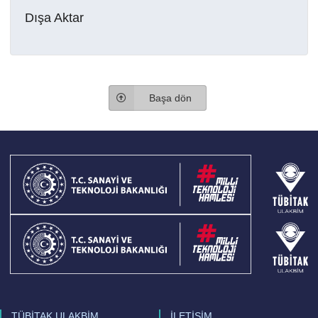
Dışa Aktar
Başa dön
TÜBİTAK ULAKBİM
İLETİŞİM