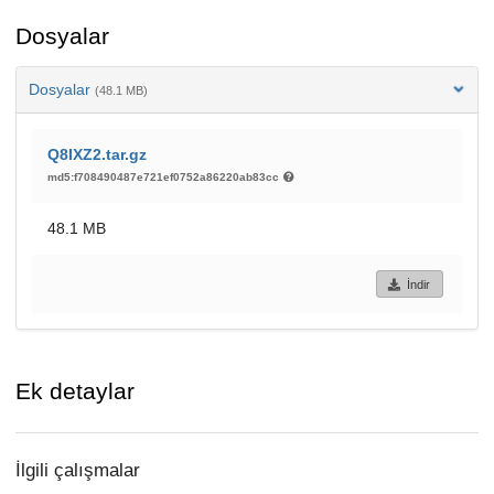
Dosyalar
Dosyalar
(48.1 MB)
Q8IXZ2.tar.gz
md5:f708490487e721ef0752a86220ab83cc
48.1 MB
İndir
Ek detaylar
İlgili çalışmalar