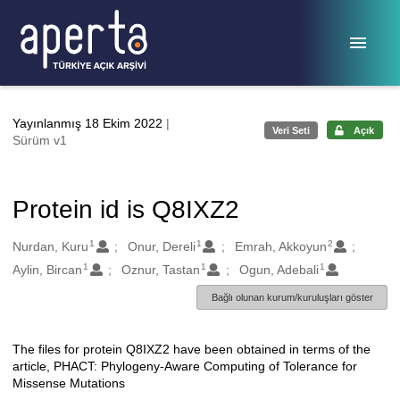
Ana sayfaya geç
Yayınlanmış 18 Ekim 2022
|
Veri Seti
Açık
Sürüm v1
Protein id is Q8IXZ2
1
1
2
Oluşturanlar
Nurdan, Kuru
Onur, Dereli
Emrah, Akkoyun
1
1
1
Aylin, Bircan
Oznur, Tastan
Ogun, Adebali
Bağlı olunan kurum/kuruluşları göster
The files for protein Q8IXZ2 have been obtained in terms of the
Açıklama
article, PHACT: Phylogeny-Aware Computing of Tolerance for
Missense Mutations