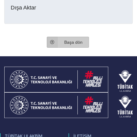
Dışa Aktar
Başa dön
TÜBİTAK ULAKBİM
İLETİŞİM