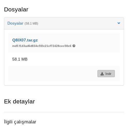
Dosyalar
Dosyalar
(58.1 MB)
Q8IX07.tar.gz
md5:f143ad6d834c5f2e21cf72428cec58e6
58.1 MB
İndir
Ek detaylar
İlgili çalışmalar