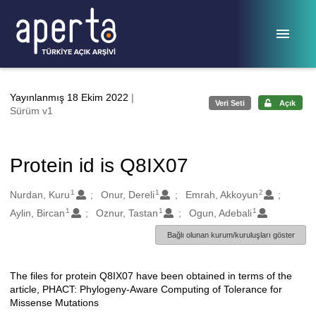
Ana sayfaya geç
Yayınlanmış 18 Ekim 2022
|
Veri Seti
Açık
Sürüm v1
Protein id is Q8IX07
1
1
2
Oluşturanlar
Nurdan, Kuru
Onur, Dereli
Emrah, Akkoyun
1
1
1
Aylin, Bircan
Oznur, Tastan
Ogun, Adebali
Bağlı olunan kurum/kuruluşları göster
The files for protein Q8IX07 have been obtained in terms of the
Açıklama
article, PHACT: Phylogeny-Aware Computing of Tolerance for
Missense Mutations