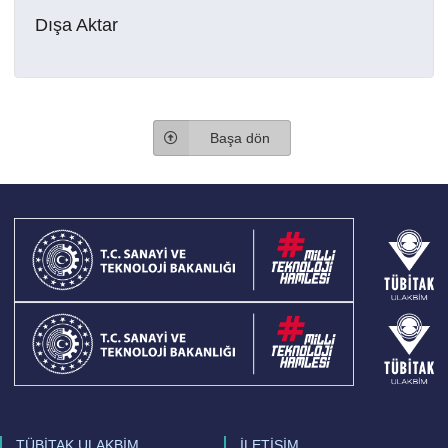
Dışa Aktar
Başa dön
TÜBİTAK ULAKBİM
İLETİŞİM