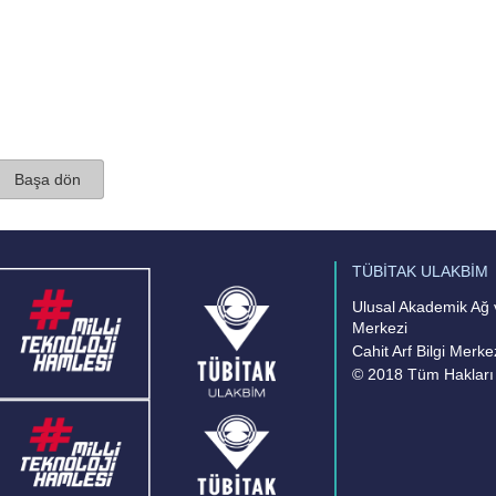
Başa dön
TÜBİTAK ULAKBİM
Ulusal Akademik Ağ v
Merkezi
Cahit Arf Bilgi Merke
© 2018 Tüm Hakları 