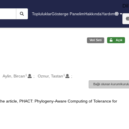
Dil
Topluluklar
Gösterge Panelim
Hakkında
Yardım
Veri Seti
Açık
1
1
Aylin, Bircan
Oznur, Tastan
Bağlı olunan kurum/kurulu
 the article, PHACT: Phylogeny-Aware Computing of Tolerance for