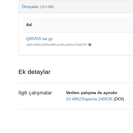
Dosyalar
(15.0 MB)
Ad
Q8IVG5.tar.gz
md5:6495c2565e680c2cf9ccd09a70348767
Ek detaylar
İlgili çalışmalar
Verilen çalışma ile aynıdır
10.48623/aperta.240636
(DOI)