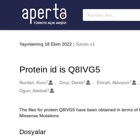
Ana sayfaya geç
Yayınlanmış 18 Ekim 2022
| Sürüm v1
Protein id is Q8IVG5
1
1
2
Oluşturanlar
Nurdan, Kuru
Onur, Dereli
Emrah, Akkoyun
1
Ogun, Adebali
The files for protein Q8IVG5 have been obtained in terms of
Açıklama
Missense Mutations
Dosyalar