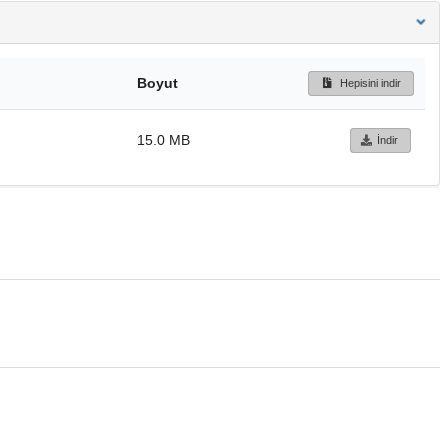
Boyut
Hepisini indir
15.0 MB
İndir