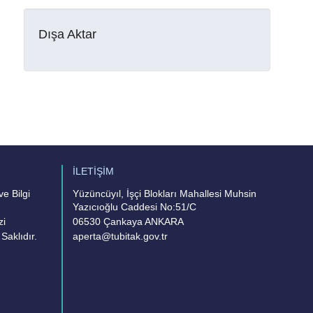
Dışa Aktar
İLETİŞİM
e Bilgi
Yüzüncüyıl, İşçi Blokları Mahallesi Muhsin
Yazıcıoğlu Caddesi No:51/C
zi
06530 Çankaya ANKARA
Saklıdır.
aperta@tubitak.gov.tr