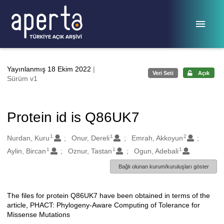
Ana sayfaya geç
Yayınlanmış 18 Ekim 2022
|
Veri Seti
Açık
Sürüm v1
Protein id is Q86UK7
1
1
2
Oluşturanlar
Nurdan, Kuru
Onur, Dereli
Emrah, Akkoyun
1
1
1
Aylin, Bircan
Oznur, Tastan
Ogun, Adebali
Bağlı olunan kurum/kuruluşları göster
The files for protein Q86UK7 have been obtained in terms of the
Açıklama
article, PHACT: Phylogeny-Aware Computing of Tolerance for
Missense Mutations