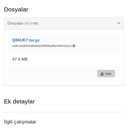
Dosyalar
Dosyalar
(47.6 MB)
Q86UK7.tar.gz
md5:4fa8052d9d44229955bd9fc599319a1f
47.6 MB
İndir
Ek detaylar
İlgili çalışmalar