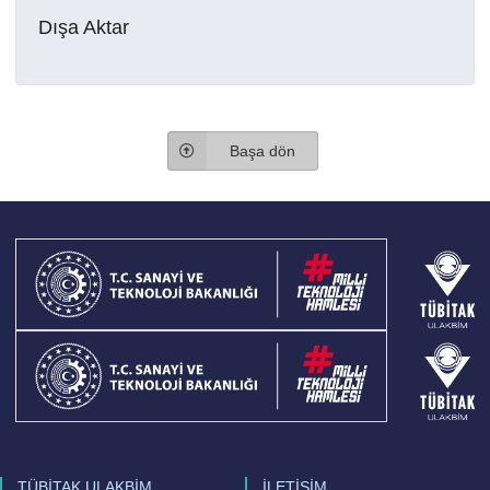
Dışa Aktar
Başa dön
TÜBİTAK ULAKBİM
İLETİŞİM