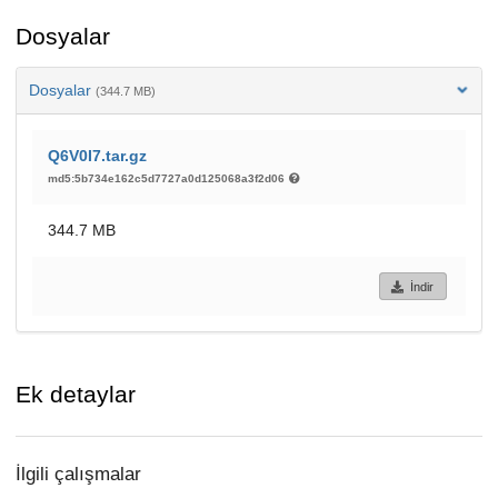
Dosyalar
Dosyalar
(344.7 MB)
Q6V0I7.tar.gz
md5:5b734e162c5d7727a0d125068a3f2d06
344.7 MB
İndir
Ek detaylar
İlgili çalışmalar