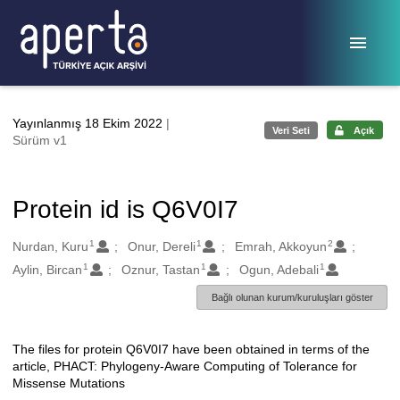
Ana sayfaya geç
Yayınlanmış 18 Ekim 2022
|
Veri Seti
Açık
Sürüm v1
Protein id is Q6V0I7
1
1
2
Oluşturanlar
Nurdan, Kuru
Onur, Dereli
Emrah, Akkoyun
1
1
1
Aylin, Bircan
Oznur, Tastan
Ogun, Adebali
Bağlı olunan kurum/kuruluşları göster
The files for protein Q6V0I7 have been obtained in terms of the
Açıklama
article, PHACT: Phylogeny-Aware Computing of Tolerance for
Missense Mutations