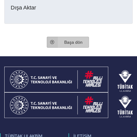
Dışa Aktar
Başa dön
TÜBİTAK ULAKBİM
İLETİŞİM