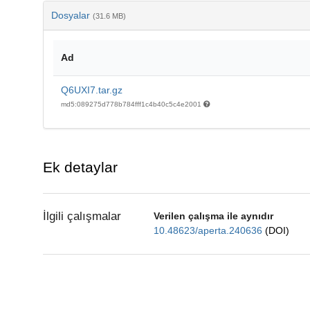
Dosyalar
(31.6 MB)
Ad
Q6UXI7.tar.gz
md5:089275d778b784fff1c4b40c5c4e2001
Ek detaylar
İlgili çalışmalar
Verilen çalışma ile aynıdır
10.48623/aperta.240636
(DOI)