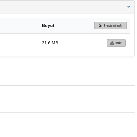
Boyut
Hepisini indir
31.6 MB
İndir