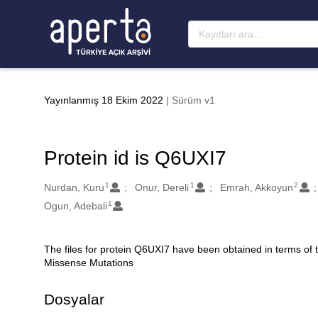
Ana sayfaya geç
Yayınlanmış 18 Ekim 2022
| Sürüm v1
Protein id is Q6UXI7
1
1
2
Oluşturanlar
Nurdan, Kuru
Onur, Dereli
Emrah, Akkoyun
1
Ogun, Adebali
The files for protein Q6UXI7 have been obtained in terms of
Açıklama
Missense Mutations
Dosyalar