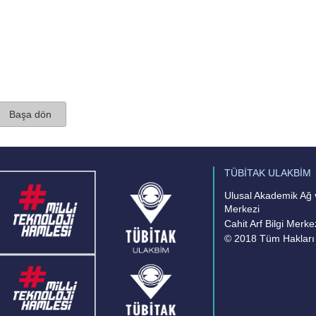
Başa dön
TÜBİTAK ULAKBİM
Ulusal Akademik Ağ v
Merkezi
Cahit Arf Bilgi Merke
© 2018 Tüm Hakları 