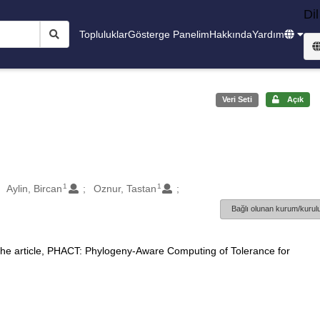
Dil
Topluluklar
Gösterge Panelim
Hakkında
Yardım
Veri Seti
Açık
1
1
Aylin, Bircan
Oznur, Tastan
Bağlı olunan kurum/kurulu
 the article, PHACT: Phylogeny-Aware Computing of Tolerance for