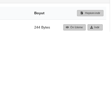
Boyut
Hepisini indir
244 Bytes
Ön İzleme
İndir
Başa dön
TÜBİTAK ULAKBİM
Ulusal Akademik Ağ v
Merkezi
Cahit Arf Bilgi Merke
© 2018 Tüm Hakları 