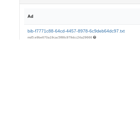
Ad
bib-f7771c88-64cd-4457-8978-6c9deb64dc97.txt
md5:e9be670a19cac5f86c979dcc24a29666