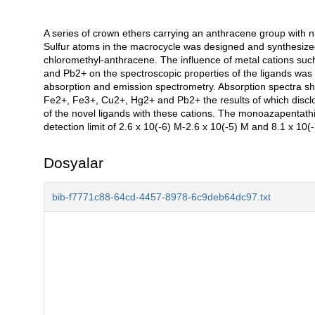
A series of crown ethers carrying an anthracene group with ni
Açıklama
Sulfur atoms in the macrocycle was designed and synthesize
chloromethyl-anthracene. The influence of metal cations su
and Pb2+ on the spectroscopic properties of the ligands was 
absorption and emission spectrometry. Absorption spectra show
Fe2+, Fe3+, Cu2+, Hg2+ and Pb2+ the results of which disclo
of the novel ligands with these cations. The monoazapentathi
detection limit of 2.6 x 10(-6) M-2.6 x 10(-5) M and 8.1 x 10(-
Dosyalar
bib-f7771c88-64cd-4457-8978-6c9deb64dc97.txt