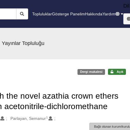
Dil
Topluluklar
Gösterge Panelim
Hakkında
Yardım
 Yayınlar Topluluğu
Dergi makalesi
Açık
h the novel azathia crown ethers
 acetonitrile-dichloromethane
1
Parlayan, Semanur
Bağlı olunan kurum/kurulu