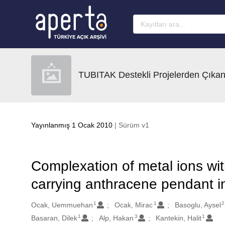
Ana sayfaya geç
TUBITAK Destekli Projelerden Çıkan
Yayınlanmış 1 Ocak 2010
| Sürüm v1
Complexation of metal ions wit
carrying anthracene pendant in
1
1
2
Oluşturanlar
Ocak, Uemmuehan
Ocak, Mirac
Basoglu, Aysel
1
3
1
Basaran, Dilek
Alp, Hakan
Kantekin, Halit