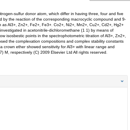
trogen-sulfur donor atom, which differ in having three, four and five
d by the reaction of the corresponding macrocyclic compound and 9-
ch as Al3+, Zn2+, Fe2+, Fe3+. Co2+, Ni2+, Mn2+, Cu2+, Cd2+, Hg2+
investigated in acetonitrile-dichloromethane (1 1) by means of
 isosbestic points in the spectrophotometric titration of Al3+, Zn2+,
sed the complexation compositions and complex stability constants
a crown ether showed sensitivity for Al3+ with linear range and
7) M, respectively (C) 2009 Elsevier Ltd All rights reserved.