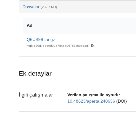
Dosyalar
(232.7 MB)
Ad
Q6UB99.tar.gz
md5:520d7dbef6f094784ba96758c60d6ad7
Ek detaylar
İlgili çalışmalar
Verilen çalışma ile aynıdır
10.48623/aperta.240636
(DOI)