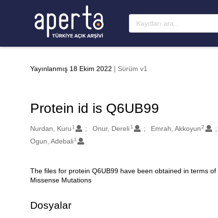
Ana sayfaya geç
Yayınlanmış 18 Ekim 2022
| Sürüm v1
Protein id is Q6UB99
1
1
2
Oluşturanlar
Nurdan, Kuru
Onur, Dereli
Emrah, Akkoyun
1
Ogun, Adebali
The files for protein Q6UB99 have been obtained in terms of
Açıklama
Missense Mutations
Dosyalar