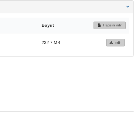
Boyut
Hepisini indir
232.7 MB
İndir