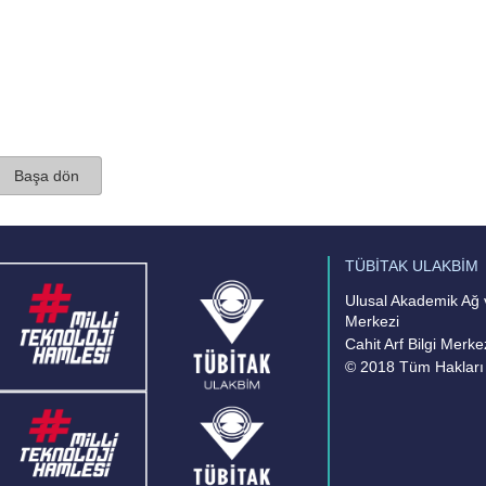
Başa dön
TÜBİTAK ULAKBİM
Ulusal Akademik Ağ v
Merkezi
Cahit Arf Bilgi Merke
© 2018 Tüm Hakları 