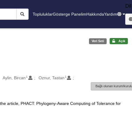
Dil
Topluluklar
Gösterge Panelim
Hakkında
Yardım
Veri Seti
Açık
1
1
Aylin, Bircan
Oznur, Tastan
Bağlı olunan kurum/kurulu
 the article, PHACT: Phylogeny-Aware Computing of Tolerance for