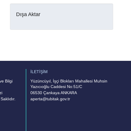
Dışa Aktar
İLETİŞİM
e Bilgi
Yüzüncüyıl, İşçi Blokları Mahallesi Muhsin
Yazıcıoğlu Caddesi No:51/C
zi
06530 Çankaya ANKARA
Saklıdır.
aperta@tubitak.gov.tr