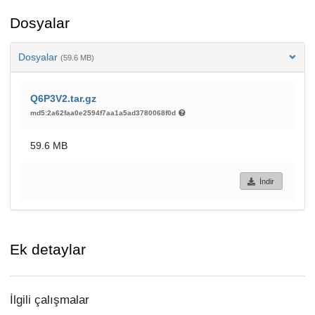
Dosyalar
Dosyalar
(59.6 MB)
Q6P3V2.tar.gz
md5:2a62faa0e2594f7aa1a5ad3780068f0d
59.6 MB
İndir
Ek detaylar
İlgili çalışmalar