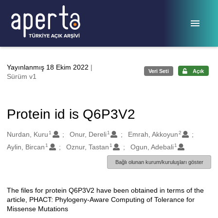
Ana sayfaya geç
Yayınlanmış 18 Ekim 2022
|
Veri Seti
Açık
Sürüm v1
Protein id is Q6P3V2
1
1
2
Oluşturanlar
Nurdan, Kuru
Onur, Dereli
Emrah, Akkoyun
1
1
1
Aylin, Bircan
Oznur, Tastan
Ogun, Adebali
Bağlı olunan kurum/kuruluşları göster
The files for protein Q6P3V2 have been obtained in terms of the
Açıklama
article, PHACT: Phylogeny-Aware Computing of Tolerance for
Missense Mutations