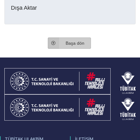
Dışa Aktar
Başa dön
TÜBİTAK ULAKBİM
İLETİŞİM